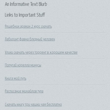
An Informative Text Blurb
Links to Important Stuff
Решебник аракин 2 курс скачать
Лабиринт фавна бледный человек
Улики скачать через торрент в хорошем качестве
Попугай корелла минусы
Книга мой путь
Расписание михайлов тула
Скачать книгу три чашки чая бесплатно