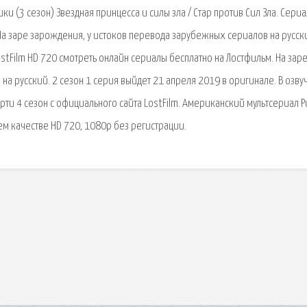
ки (3 сезон) Звездная принцесса и силы зла / Стар против Сил Зла. Сери
На заре зарождения, у истоков перевода зарубежных сериалов на русск
stFilm HD 720 смотреть онлайн сериалы бесплатно на Лостфильм. На зар
а русский. 2 сезон 1 серия выйдет 21 апреля 2019 в оригинале. В озву
орти 4 сезон с официального сайта LostFilm. Американский мультсериал Р
ем качестве HD 720, 1080p без регистрации.