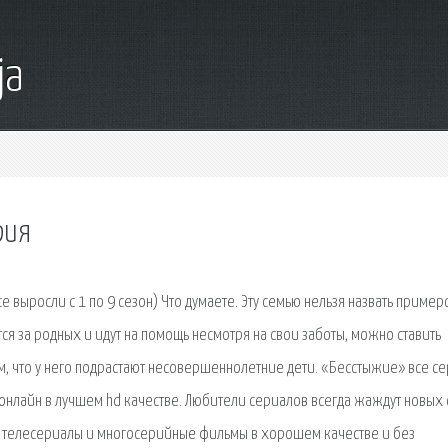
ja
рия
е выросли с 1 по 9 сезон) Что думаете. Эту семью нельзя назвать пример
тся за родных и идут на помощь несмотря на свои заботы, можно ставить
м, что у него подрастают несовершеннолетние дети. «Бесстыжие» все се
 онлайн в лучшем hd качестве. Любители сериалов всегда жаждут новых 
ие телесериалы и многосерийные фильмы в хорошем качестве и без