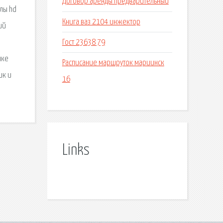
Договор аренды предварительный
алы hd
Книга ваз 2104 инжектор
ий
Гост 23638 79
е
чке
Расписание маршруток мариинск
ик и
16
Links