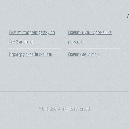
A
Скачать торрент galaxy on
Скачать музыку ромашка
fire 2 android
ромашка
Игры rpg онлайн скачать
Скачать децл mp3
© Untitled. All rights reserved.