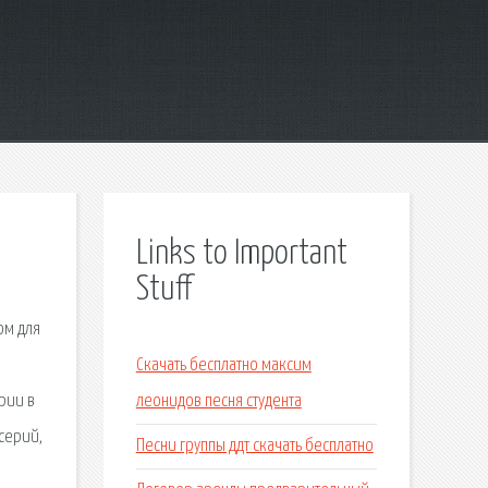
Links to Important
Stuff
ом для
Скачать бесплатно максим
рии в
леонидов песня студента
серий,
Песни группы ддт скачать бесплатно