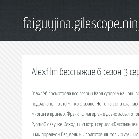
faiguujina.gilescope.nin
Alexfilm бесстыжие 6 сезон 3 се
Взахлёб посмотрела все сезоны Карл супер! А как они вс
подражания, и это мягко сказано. Но то как они сражаю
многим в пример. Фрэнк Галлагер уже давно забыл о то
Русской озвучке. Заходи и смотри сериал «Бесстыжие»
и мы порадуем Вас, ведь мы подготовили только лучш