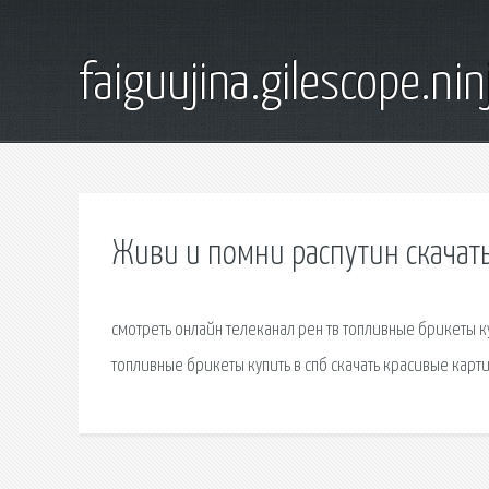
faiguujina.gilescope.nin
Живи и помни распутин скачать
смотреть онлайн телеканал рен тв топливные брикеты ку
топливные брикеты купить в спб скачать красивые карти