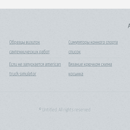
A
Образцы визиток
Симуляторы конного спорта
сантехнических работ
список
Если не запускается american
Вязание крючком схема
truck simulator
косынка
© Untitled. All rights reserved.