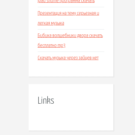
Ipad shuffle программа скачать
Презентация на тему серьезная и
легкая музыка
Бибика волшебники двора скачать
бесплатно mp3
Скачать музыка через зайцев нет
Links