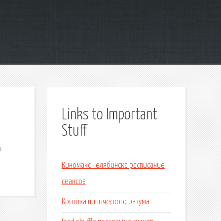
Links to Important
Stuff
в
Киномакс челябинска расписание
сеансов
Критика цинического разума