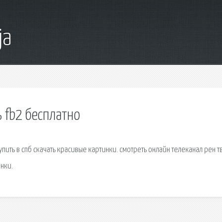
ja
 fb2 бесплатно
пить в спб скачать красивые картинки. смотреть онлайн телеканал рен т
нки.