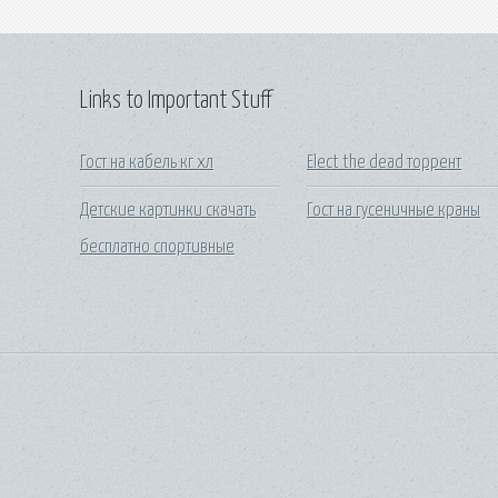
Links to Important Stuff
Гост на кабель кг хл
Elect the dead торрент
Детские картинки скачать
Гост на гусеничные краны
бесплатно спортивные