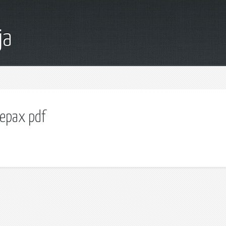
ja
ерах pdf