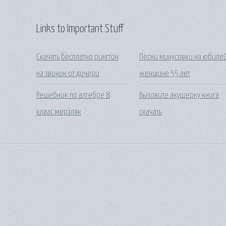
Links to Important Stuff
Скачать бесплатно рингтон
Песни минусовки на юбиле
на звонок от дочери
женщине 55 лет
Решебник по алгебре 8
Вызовите акушерку книга
клаас мерзляк
скачать