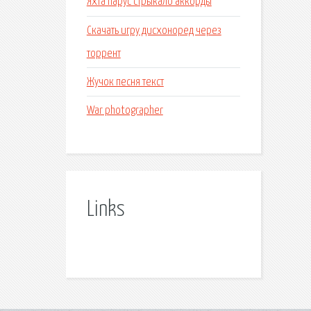
Яхта парус стрыкало аккорды
Скачать игру дисхоноред через
торрент
Жучок песня текст
War photographer
Links