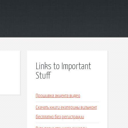
Links to Important
Stuff
Прошивка акцента видео
Скачать книги екатерины вильмонт
бесплатно без регистрации