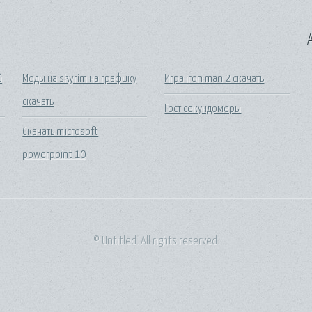
A
й
Моды на skyrim на графику
Игра iron man 2 скачать
скачать
Гост секундомеры
Скачать microsoft
powerpoint 10
© Untitled. All rights reserved.