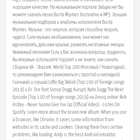
хорошем качестве. На музыкальном портале Зайцев.нет Вы
можете скачать песни Busta Rhymes бесплатно в MP3. Лучшая
музыкальная подборка и альбомы исполнителя Busta
Rhymes. Музыка - это энергия, которая способна творить
чудеса. Сила музыки необыкновенна, она может нас
вдохновлять, дать нам крылья, развеять негaтивные эмоции.
Уважемый меломан! Если у Вас возникли вопросы, трудности,
Вы впервые используете торрент и не знаете, как скачать
Сборник VA - Shazam: World Top 200 Итоговый / Новогодний ,
то рекомендуем Вам ознакомиться с простой и наглядной.
Скачивай и слушай Little Big Skibidi (Top 100 of foreign songs
2019) и Dr. Dre feat Snoop Dogg, Kurupt, Nate Dogg The Next
Episode (Top 100 of foreign songs 2019) на Zvooq.online. Rick
Astley - Never Gonna Give You Up (Official Video) - Listen On
Spotify: Learn more about the brand new album. When you use
a browser, like Chrome, it saves some information from
websites in its cache and cookies. Clearing them fixes certain
problems, like loading. Andy is the best Android emulator