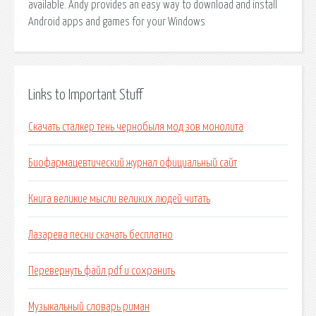
available. Andy provides an easy way to download and install
Android apps and games for your Windows
Links to Important Stuff
Скачать сталкер тень чернобыля мод зов монолита
Биофармацевтический журнал официальный сайт
Книга великие мысли великих людей читать
Лазарева песни скачать бесплатно
Перевернуть файл pdf и сохранить
Музыкальный словарь риман