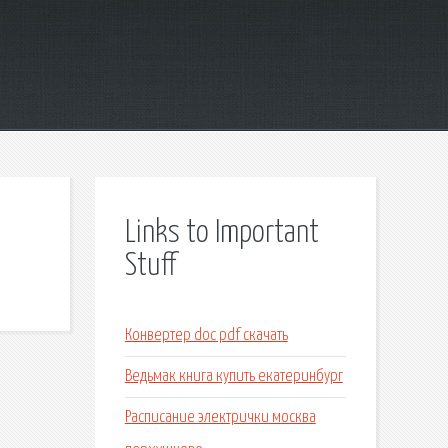
Links to Important
Stuff
Конвертер doc pdf скачать
Ведьмак книга купить екатеринбург
Расписание электрички москва