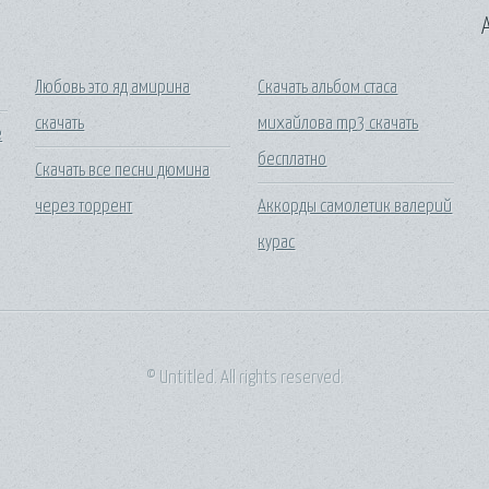
A
Любовь это яд амирина
Скачать альбом стаса
скачать
михайлова mp3 скачать
е
бесплатно
Скачать все песни дюмина
через торрент
Аккорды самолетик валерий
курас
© Untitled. All rights reserved.