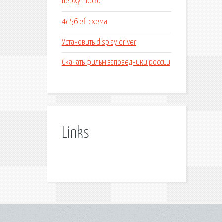
перхушково
4d56 efi схема
Установить display driver
Скачать фильм заповедники россии
Links