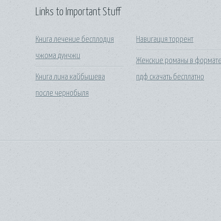
Links to Important Stuff
Книга лечение бесплодия
Навигация торрент
чжома дунчжи
Женские романы в формат
Книга лина кайбышева
пдф скачать бесплатно
после чернобыля