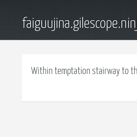
faiguujina.gilescope.nin
Within temptation stairway to t