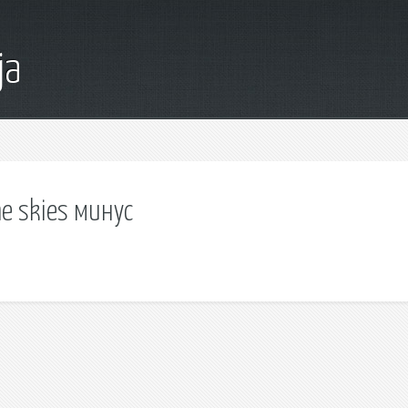
ja
he skies минус