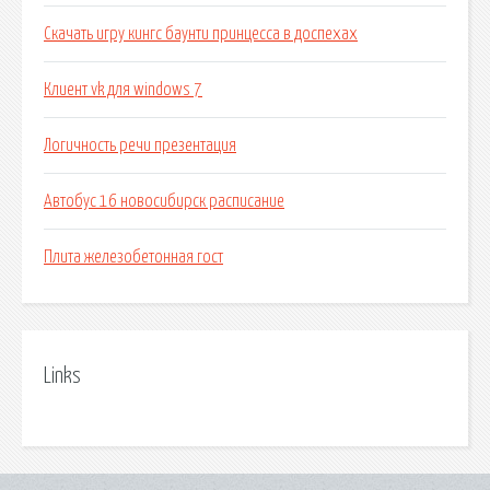
Скачать игру кингс баунти принцесса в доспехах
Клиент vk для windows 7
Логичность речи презентация
Автобус 16 новосибирск расписание
Плита железобетонная гост
Links