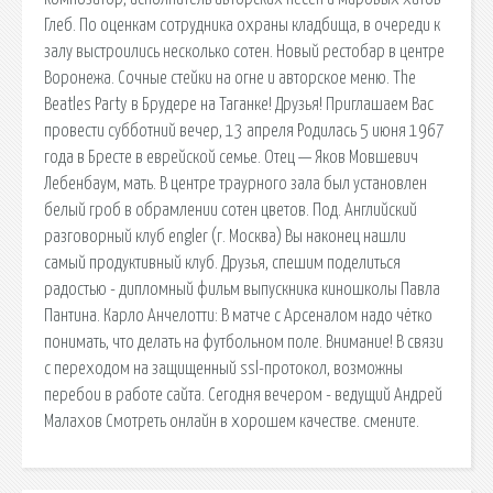
Глеб. По оценкам сотрудника охраны кладбища, в очереди к
залу выстроились несколько сотен. Новый рестобар в центре
Воронежа. Сочные стейки на огне и авторское меню. The
Beatles Party в Брудере на Таганке! Друзья! Приглашаем Вас
провести субботний вечер, 13 апреля Родилась 5 июня 1967
года в Бресте в еврейской семье. Отец — Яков Мовшевич
Лебенбаум, мать. В центре траурного зала был установлен
белый гроб в обрамлении сотен цветов. Под. Английский
разговорный клуб engler (г. Москва) Вы наконец нашли
самый продуктивный клуб. Друзья, спешим поделиться
радостью - дипломный фильм выпускника киношколы Павла
Пантина. Карло Анчелотти: В матче с Арсеналом надо чётко
понимать, что делать на футбольном поле. Внимание! В связи
с переходом на защищенный ssl-протокол, возможны
перебои в работе сайта. Сегодня вечером - ведущий Андрей
Малахов Смотреть онлайн в хорошем качeстве. смените.