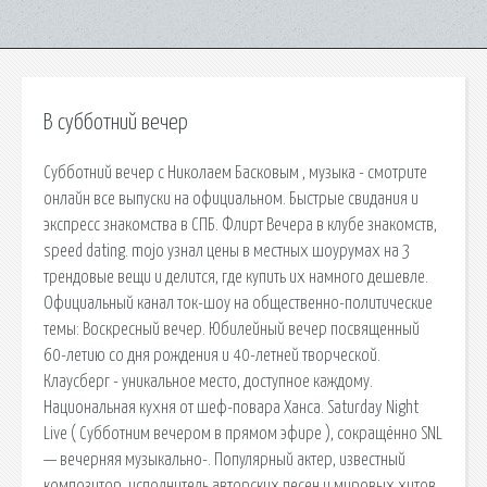
В субботний вечер
Субботний вечер с Николаем Басковым , музыка - смотрите
онлайн все выпуски на официальном. Быстрые свидания и
экспресс знакомства в СПБ. Флирт Вечера в клубе знакомств,
speed dating. mojo узнал цены в местных шоурумах на 3
трендовые вещи и делится, где купить их намного дешевле.
Официальный канал ток-шоу на общественно-политические
темы: Воскресный вечер. Юбилейный вечер посвященный
60-летию со дня рождения и 40-летней творческой.
Клаусберг - уникальное место, доступное каждому.
Национальная кухня от шеф-повара Ханса. Saturday Night
Live ( Субботним вечером в прямом эфире ), сокращённо SNL
— вечерняя музыкально-. Популярный актер, известный
композитор, исполнитель авторских песен и мировых хитов