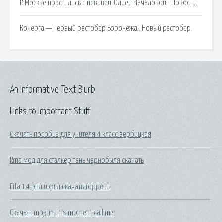
В Москве простились с певицей Юлией Началовой - Новости.
Кочерга — Первый рестобар Воронежа!. Новый рестобар.
An Informative Text Blurb
Links to Important Stuff
Скачать пособие для учителя 4 класс вербицкая
Rma мод для сталкер тень чернобыля скачать
Fifa 14 рпл и фнл скачать торрент
Скачать mp3 in this moment call me