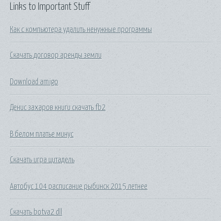
Links to Important Stuff
Как с компьютера удалить ненужные программы
Скачать договор аренды земли
Download amigo
Денис захаров книги скачать fb2
В белом платье минус
Скачать игра цитадель
Автобус 104 расписание рыбинск 2015 летнее
Скачать botva2 dll