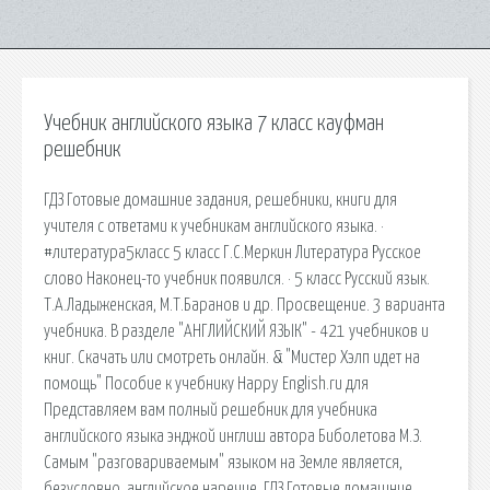
Учебник английского языка 7 класс кауфман
решебник
ГДЗ Готовые домашние задания, решебники, книги для
учителя с ответами к учебникам английского языка. ·
#литература5класс 5 класс Г.С.Меркин Литература Русское
слово Наконец-то учебник появился. · 5 класс Русский язык.
Т.А.Ладыженская, М.Т.Баранов и др. Просвещение. 3 варианта
учебника. В разделе "АНГЛИЙСКИЙ ЯЗЫК" - 421 учебников и
книг. Скачать или смотреть онлайн. & "Мистер Хэлп идет на
помощь" Пособие к учебнику Happy English.ru для
Представляем вам полный решебник для учебника
английского языка энджой инглиш автора Биболетова М.З.
Самым "разговариваемым" языком на Земле является,
безусловно, английское наречие. ГДЗ Готовые домашние