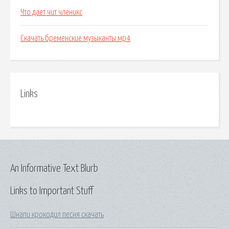
Что дает чит членикс
Скачать бременские музыканты мр4
Links
An Informative Text Blurb
Links to Important Stuff
Шнапи крокодил песня скачать