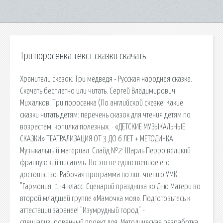
Три поросенка текст сказки скачать
Хранители сказок: Три медведя - Русская народная сказка.
Скачать бесплатно или читать. Сергей Владимирович
Михалков. Три поросенка (По английской сказке. Какие
сказки читать детям: перечень сказок для чтения детям по
возрастам, копилка полезных. · «ДЕТСКИЕ МУЗЫКАЛЬНЫЕ
СКАЗКИ» ТЕАТРАЛИЗАЦИЯ ОТ 3 ДО 6 ЛЕТ + МЕТОДИЧКА
Музыкальный материал. Слайд №2: Шарль Перро великий
французский писатель. Но это не единственное его
достоинство. Рабочая программа по лит. чтению УМК
"Гармония" 1-4 класс. Сценарий праздника ко Дню Матери во
второй младшей группе «Мамочка моя». Подготовьтесь к
аттестации заранее! "Изумрудный город" -
специализированный проект для. Методическая разработка