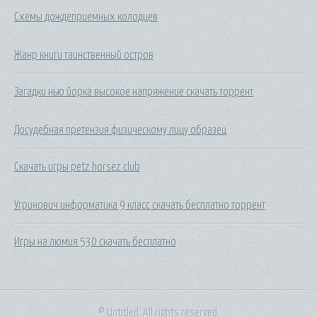
Схемы дождеприемных колодцев
Жанр книги таинственный остров
Загадки нью йорка высокое напряжение скачать торрент
Досудебная претензия физическому лицу образец
Скачать игры petz horsez club
Угринович информатика 9 класс скачать бесплатно торрент
Игры на люмия 530 скачать бесплатно
© Untitled. All rights reserved.