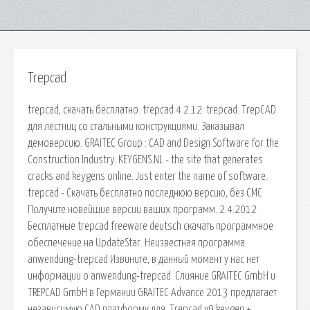
Trepcad
trepcad, скачать бесплатно. trepcad 4.2.12: trepcad. TrepCAD
для лестниц со стальными конструкциями. Заказывал
демоверсию. GRAITEC Group : CAD and Design Software for the
Construction Industry. KEYGENS.NL - the site that generates
cracks and keygens online. Just enter the name of software.
trepcad - Скачать бесплатно последнюю версию, без СМС
Получите новейшие версии ваших программ. 2.4.2012 ·
Бесплатные trepcad freeware deutsch скачать программное
обеспечение на UpdateStar. Неизвестная программа
anwendung-trepcad Извините, в данный момент у нас нет
информации о anwendung-trepcad. Слияние GRAITEC GmbH и
TREPCAD GmbH в Германии GRAITEC Advance 2013 предлагает
независимую CAD платформу для. Trepcad v9 keygen +