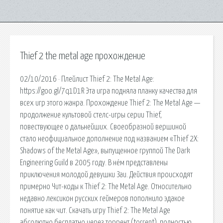
Thief 2 the metal age прохождение
02/10/2016 · Плейлист Thief 2: The Metal Age:
https://goo.gl/7q1D1R Эта игра подняла планку качества для
всех игр этого жанра. Прохождение Thief 2: The Metal Age —
продолжение культовой стелс-игры серии Thief,
повествующее о дальнейших. Своеобразной вершиной
стало неофициальное дополнение под названием «Thief 2X:
Shadows of the Metal Age», выпущенное группой The Dark
Engineering Guild в 2005 году. В нём представлены
приключения молодой девушки Заи. Действия происходят
примерно Чит-коды к Thief 2: The Metal Age. Относительно
недавно лексикон русских геймеров пополнило эдакое
понятие как чит. Скачать игру Thief 2: The Metal Age
абсолютно бесплатно через торрент (torrent), полностью