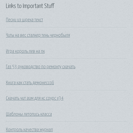
Links to Important Stuff
Песни из шрека текст
Читы на вес сталкер тень чернобыля
Игра король лев на пк
Газ 53 руководство по ремонту скачать
Книга как стать демонессой
Скачать чит аим для кс соурс v34
Шаблоны летопись класса
Контроль качества журнал