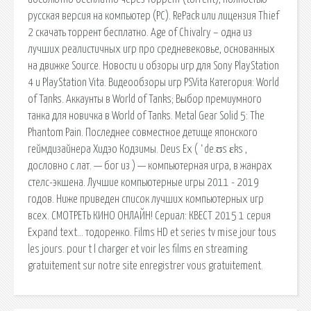
русская версия на компьютер (PC). RePack или лицензия Thief
2 скачать торрент бесплатно. Age of Chivalry – одна из
лучших реалистичных игр про средневековье, основанных
на движке Source. Новости и обзоры игр для Sony PlayStation
4 и PlayStation Vita. Видеообзоры игр PSVita Категория: World
of Tanks. Аккаунты в World of Tanks; Выбор премиумного
танка для новичка в World of Tanks. Metal Gear Solid 5: The
Phantom Pain. Последнее совместное детище японского
геймдизайнера Хидэо Кодзимы. Deus Ex ( ˈde.ʊs ɛks ,
дословно с лат. — бог из ) — компьютерная игра, в жанрах
стелс-экшена. Лучшие компьютерные игры 2011 - 2019
годов. Ниже приведен список лучших компьютерных игр
всех. СМОТРЕТЬ КИНО ОНЛАЙН! Сериал: КВЕСТ 2015 1 серия
Expand text… тодоренко. Films HD et series tv mise jour tous
les jours. pour t l charger et voir les films en streaming
gratuitement sur notre site enregistrer vous gratuitement.