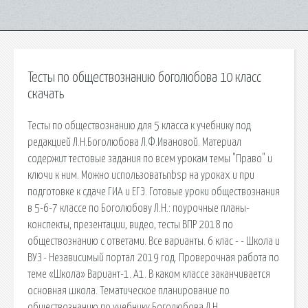
Тесты по обществознанию боголюбова 10 класс
скачать
Тесты по обществознанию для 5 класса к учебнику под
редакцией Л.Н.Боголюбова Л.Ф.Ивановой. Материал
содержит тестовые задания по всем урокам темы "Право" и
ключи к ним. Можно использоватьnbsp на уроках и при
подготовке к сдаче ГИА и ЕГЭ. Готовые уроки обществознания
в 5-6-7 классе по Боголюбову Л.Н.: поурочные планы-
конспекты, презентации, видео, тесты ВПР 2018 по
обществознанию с ответами. Все варианты. 6 клас - - Школа и
ВУЗ - Независимый портал 2019 год. Проверочная работа по
теме «Школа» Вариант-1. А1. В каком классе заканчивается
основная школа. Тематическое планирование по
обществознанию по учебнику Боголюбова Л.Н.