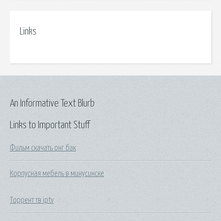
Links
An Informative Text Blurb
Links to Important Stuff
Фильм скачать онг бак
Корпусная мебель в минусинске
Торрент тв iptv