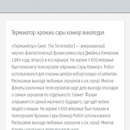
Терминатор хроники сары коннор википедия
«Термина́тор» (англ. The Terminator) — американский
научно-фантастический фильм режиссёра Джеймса Кэмерона
1984 года, второй в его карьере. На экране t-600 впервые
был показан в телесериале «Хроники Сары Коннор». Робот
использовался для охраны центра киборгизации «Скайнета».
Расписание выхода любимых сериалов и их серий. Многие
фанаты различных телесериалов ищут дату выхода эпизодов
и самых сериалов по отдельности. Сюжет. Фильм
открывается сценой мрачного будущего, где идёт война
людей и машин. На экране t-600 впервые был показан в
телесериале Хроники Сары Коннор Робот использовался.
Расписание выхода любимых сериалов и их серий. Многие
фанаты различных телесериалов ищут.