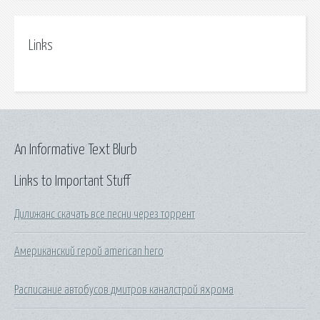
Links
An Informative Text Blurb
Links to Important Stuff
Дилижанс скачать все песни через торрент
Американский герой american hero
Расписание автобусов дмитров каналстрой яхрома