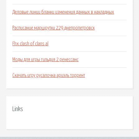
Деловые линии бланки изменения данных в накладных
Расписание маршрутки 229 днепропетровск
Fhx clash of clans al
Моды для игры гильдия 2 ренессанс
Скачать игру русалочка ариэль торрент
Links