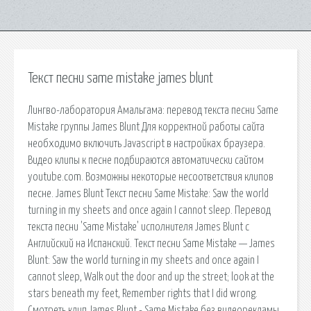
Текст песни same mistake james blunt
Лингво-лаборатория Амальгама: перевод текста песни Same
Mistake группы James Blunt Для корректной работы сайта
необходимо включить Javascript в настройках браузера.
Видео клипы к песне подбираются автоматически сайтом
youtube.com. Возможны некоторые несоответствия клипов
песне. James Blunt Текст песни Same Mistake: Saw the world
turning in my sheets and once again I cannot sleep. Перевод
текста песни 'Same Mistake' исполнителя James Blunt с
Английский на Испанский. Текст песни Same Mistake — James
Blunt: Saw the world turning in my sheets and once again I
cannot sleep, Walk out the door and up the street; look at the
stars beneath my feet, Remember rights that I did wrong.
Смотреть клип James Blunt - Same Mistake без видеорекламы