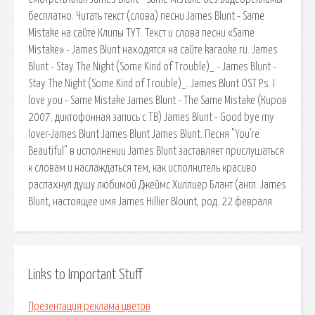
бесплатно. Читать текст (слова) песни James Blunt - Same
Mistake на сайте Клипы ТУТ. Текст и слова песни «Same
Mistake» - James Blunt находятся на сайте karaoke.ru. James
Blunt - Stay The Night (Some Kind of Trouble)_ - James Blunt -
Stay The Night (Some Kind of Trouble)_. James Blunt OST P.s. I
love you - Same Mistake James Blunt - The Same Mistake (Киров
2007. диктофонная запись с ТВ) James Blunt - Good bye my
lover-James Blunt James Blunt James Blunt. Песня "You're
Beautiful" в исполнении James Blunt заставляет прислушаться
к словам и наслаждаться тем, как исполнитель красиво
распахнул душу любимой Джеймс Хиллиер Блант (англ. James
Blunt, настоящее имя James Hillier Blount, род. 22 февраля.
Links to Important Stuff
Презентация реклама цветов