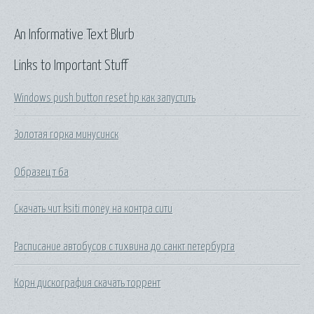
An Informative Text Blurb
Links to Important Stuff
Windows push button reset hp как запустить
Золотая горка минусинск
Образец т 6а
Скачать чит ksiti money на контра сити
Расписание автобусов с тихвина до санкт петербурга
Корн дискография скачать торрент