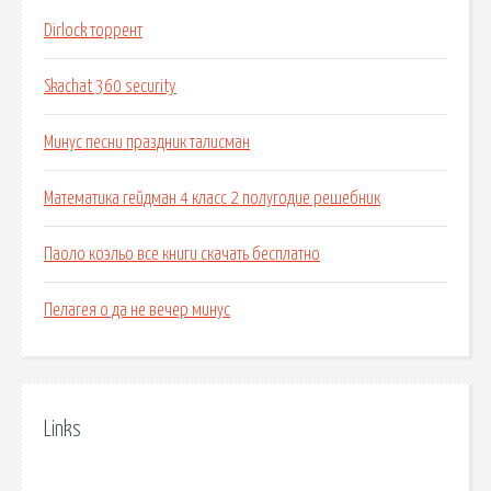
Dirlock торрент
Skachat 360 security
Минус песни праздник талисман
Математика гейдман 4 класс 2 полугодие решебник
Паоло коэльо все книги скачать бесплатно
Пелагея о да не вечер минус
Links