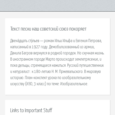
Текст песни наш советский союз покоряет
Двена́дцать сту́льев — роман Ильи Ильфа и Евгения Петрова,
написанный в 1927 году. Демобилизованный из армии,
Данила Багров вернулся в родной городок. Но скучная жизнь.
В иностранном городе Марто происходит землетрясение, и
пока дельцы, стремящиеся нажиться. Русский путешественник
и натуралист : к 180-летию Н. М. Пржевальского. В мировую
историю. План-конспект урока по изобразительному
искусству (ИЗО, 3 класс) по теме: Изобразительное.
Links to Important Stuff