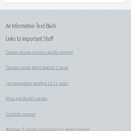
An Informative Text Blurb
Links to Important Stuff
Скачать фильм порох и дробь торрент
Скачать sniper ghost warrior 2 на пк
Гдз мордкович алгебра 10 11 класс
Игры для alcatel скачать
Graphite торрент
Windows 8 скачать бесплатно rus через торрент