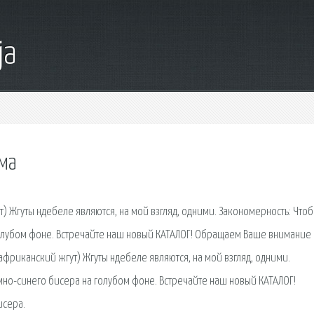
ja
ема
) Жгуты ндебеле являются, на мой взгляд, одними. Закономерность: Что
голубом фоне. Встречайте наш новый КАТАЛОГ! Обращаем Ваше внимание н
(африканский жгут) Жгуты ндебеле являются, на мой взгляд, одними.
мно-синего бисера на голубом фоне. Встречайте наш новый КАТАЛОГ!
исера.