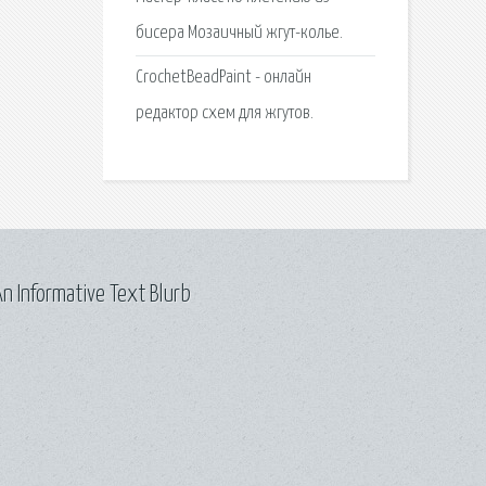
бисера Мозаичный жгут-колье.
CrochetBeadPaint - онлайн
редактор схем для жгутов.
n Informative Text Blurb