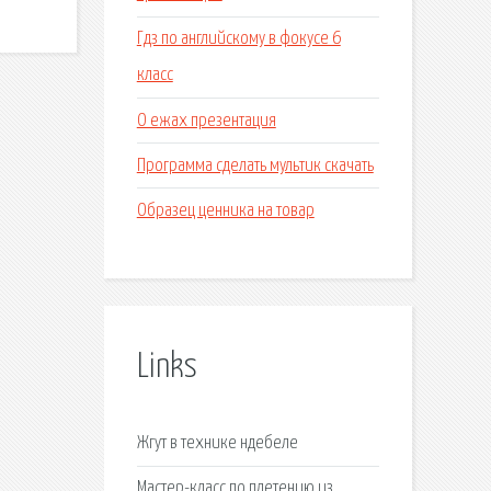
Гдз по английскому в фокусе 6
класс
О ежах презентация
Программа сделать мультик скачать
Образец ценника на товар
Links
Жгут в технике ндебеле
Мастер-класс по плетению из