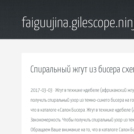
faiguujina.gilescope.nin
Спиральный жгут из бисера сх
2017-03-03 · Жгут в технике ндебеле (африканский жгут
получить спиральный узор из темно-синего бисера на 
что в каталоге «Салон Бисера. Жгут в технике ндебеле 
Закономерность: Чтобы получить спиральный узор из те
Обращаем Ваше внимание на то, что в каталоге Салон Б