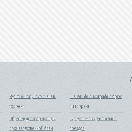
A
Мультики tiny love скачать
Скачать фильмография брюс
торрент
ли торрент
Образец договор аренды
Сургут тюмень расписание
производственной базы
поездов