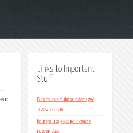
Links to Important
Stuff
бы
а то,
Euro truck simulator 2 damaged
trucks скачать
Критерии оценки во 2 классе
презентация