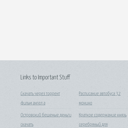
Links to Important Stuff
Скачать через торрент
Расписание автобуса 32
фильм ангел а
монино
Островский бешеные деньги
Краткое содержание князь
скачать
серебряный для