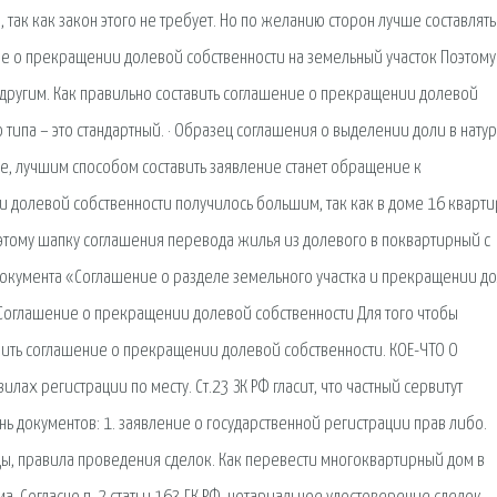
так как закон этого не требует. Но по желанию сторон лучше составлять
ие о прекращении долевой собственности на земельный участок Поэтому
другим. Как правильно составить соглашение о прекращении долевой
типа – это стандартный. · Образец соглашения о выделении доли в натур
е, лучшим способом составить заявление станет обращение к
долевой собственности получилось большим, так как в доме 16 квартир
этому шапку соглашения перевода жилья из долевого в поквартирный с
документа «Соглашение о разделе земельного участка и прекращении д
 Соглашение о прекращении долевой собственности Для того чтобы
чить соглашение о прекращении долевой собственности. КОЕ-ЧТО О
лах регистрации по месту. Ст.23 ЗК РФ гласит, что частный сервитут
ь документов: 1. заявление о государственной регистрации прав либо.
ы, правила проведения сделок. Как перевести многоквартирный дом в