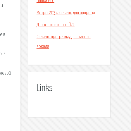
Папка ecd
 и
Метро 2034 скачать для андроид
Дэниел киз книги fb2
е в
Скачать программу для записи
вокала
, а
олевой
Links