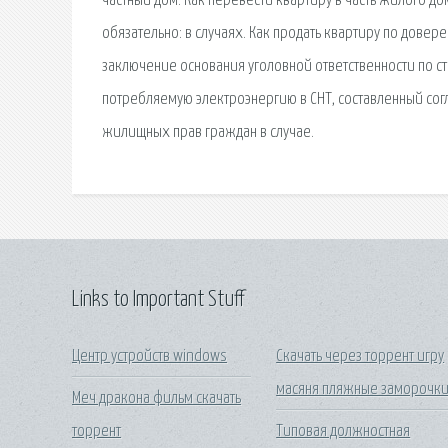
частный дом: Как перевести квартиру в часть жилого дом
обязательно: в случаях. Как продать квартиру по довер
заключение основания уголовной ответственности по ст.
потребляемую электроэнергию в СНТ, составленный сог
жилищных прав граждан в случае.
Links to Important Stuff
Центр устройств windows
Скачать через торрент игру
масяня пляжные заморочк
Меч дракона фильм скачать
торрент
Типовая должностная