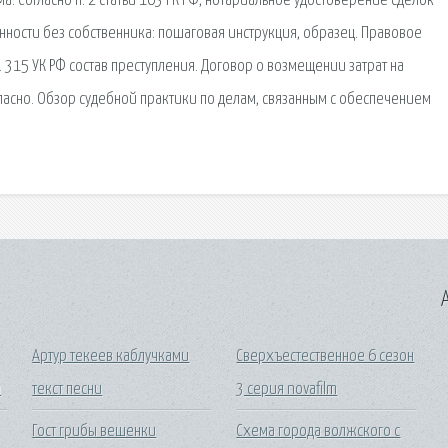
а. Согласно п. 2 статьи 163 ГК РФ, нотариальное удостоверение сделок
енности без собственника: пошаговая инструкция, образец. Правовое
 315 УК РФ состав преступления. Договор о возмещении затрат на
ласно. Обзор судебной практики по делам, связанным с обеспечением
A
Артур текеев каблучками
Сверхъестественное 6 сезон
и
текст песни
3 серия novafilm
Гост грибы вешенки
Схема города волжского с