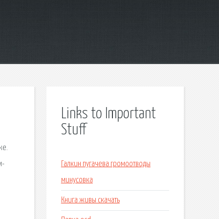
Links to Important
Stuff
же.
м-
Галкин пугачева громоотводы
минусовка
Книга живы скачать