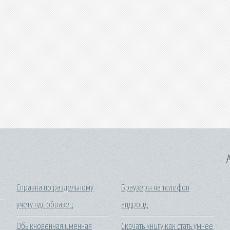
A
Справка по раздельному
Браузеры на телефон
учету ндс образец
андроид
Обыкновенная именная
Скачать книгу как стать умнее