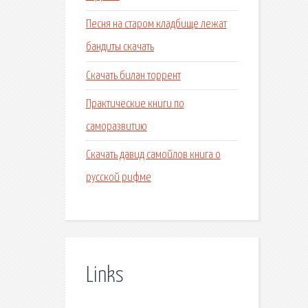
Песня на старом кладбище лежат
бандиты скачать
Скачать билан торрент
Практические книги по
саморазвитию
Скачать давид самойлов книга о
русской рифме
Links