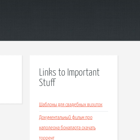
Links to Important
Stuff
Шаблоны для свадебных визиток
Документальный фильм про
наполеона бонапарта скачать
торрент