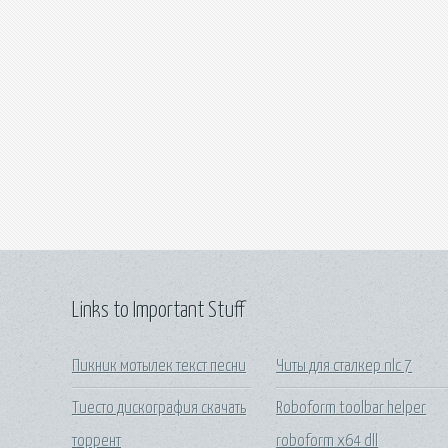
Links to Important Stuff
Пикник мотылек текст песни
Читы для сталкер nlc 7
Тиесто дискография скачать
Roboform toolbar helper
торрент
roboform x64 dll