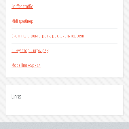
Sniffer traffic
Midi драйвер
Скотт пилигрим игра на pc скачать торрент
Симуляторы игры ps3
Modellina журнал
Links