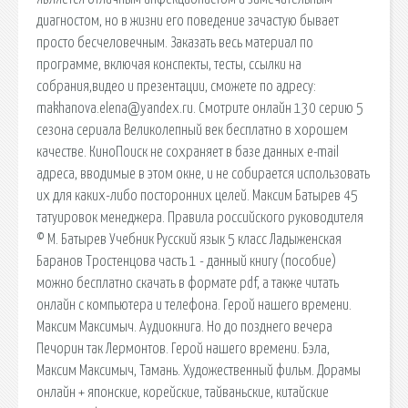
диагностом, но в жизни его поведение зачастую бывает
просто бесчеловечным. Заказать весь материал по
программе, включая конспекты, тесты, ссылки на
собрания,видео и презентации, сможете по адресу:
makhanova.elena@yandex.ru. Смотрите онлайн 130 серию 5
сезона сериала Великолепный век бесплатно в хорошем
качестве. КиноПоиск не сохраняет в базе данных e-mail
адреса, вводимые в этом окне, и не собирается использовать
их для каких-либо посторонних целей. Максим Батырев 45
татуировок менеджера. Правила российского руководителя
© М. Батырев Учебник Русский язык 5 класс Ладыженская
Баранов Тростенцова часть 1 - данный книгу (пособие)
можно бесплатно скачать в формате pdf, а также читать
онлайн с компьютера и телефона. Герой нашего времени.
Максим Максимыч. Аудиокнига. Но до позднего вечера
Печорин так Лермонтов. Герой нашего времени. Бэла,
Максим Максимыч, Тамань. Художественный фильм. Дорамы
онлайн + японские, корейские, тайваньские, китайские