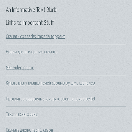
An Informative Text Blurb
Links to Important Stuff
Скачать cossacks imperia торрент
Новая диспетчерская скачать
Mac video editor
Купить книгу кладка печей своими руками шепелев
Проклятие аннабель скачать торрент в качестве hd
Текст песня фаина
Скачать джони тест 1 сезон