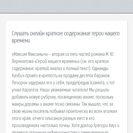
Слушать онлайн краткое содержание герои нашего
времени
«Максим Максимыч» – вторая из пяти частей романа М. Ю.
Лермонтова «Герой нашего времени» (см. его краткое
содержание, краткий анализ и полный текст). Однажды
Казбич привёз в крепость на продажу десяток баранов.
Печорин задержал его у себя, предупредив Азамата, и тот
угнал Карагёза. Наши уважаемые читатели! Мы решили
добавить новую рубрику, посвященную аниме, поскольку
жанры дорамы и аниме тесно связаны. Так вышло, что за
свою жизнь писатель побывал практически во всех уголках
этого края, отчего описания разных мест в его
произведениях настолько точны. Хотя доктор Грегори Хауз и
является отличным инфекционистом и замечательным