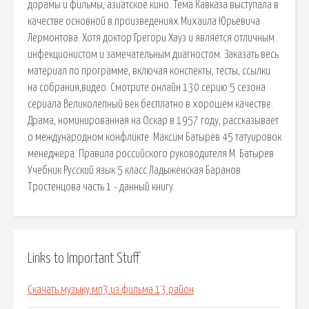
дорамы и фильмы, азиатское кино. Тема Кавказа выступала в
качестве основной в произведениях Михаила Юрьевича
Лермонтова. Хотя доктор Грегори Хауз и является отличным
инфекционистом и замечательным диагностом. Заказать весь
материал по программе, включая конспекты, тесты, ссылки
на собрания,видео. Смотрите онлайн 130 серию 5 сезона
сериала Великолепный век бесплатно в хорошем качестве.
Драма, номинированная на Оскар в 1957 году, рассказывает
о международном конфликте. Максим Батырев 45 татуировок
менеджера. Правила российского руководителя М. Батырев
Учебник Русский язык 5 класс Ладыженская Баранов
Тростенцова часть 1 - данный книгу.
Links to Important Stuff
Скачать музыку мп3 из фильма 13 район