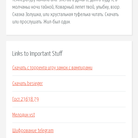
молчаньи ночи тайной, Коварный лепет твой, улыбку, взор.
Сказка Золушка, или хрустальная туфелька читать: Скачать
или прослушать: Жил-был один.
Links to Important Stuff
Скачать с торрента игру замок с вампирами
Скачать besieger
Гост 23638 79
Мелодин vst
Шифрование telegram