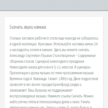
Скачать звуки камина
Столько заставок рабочего стола еще никогда не собиралось
в одной коллекции. Красивые. Используйте заставку камин 3d
и насладитесь огнем в камине. Здесь вы можете скачать.
Александр Сергеевич Пушкин Стихотворения ^ Содержание
сборника стихов. Сценарий новогоднего праздника
Новогодняя сказка для учахся 5-11 классов. В сценарии.
Презентация к уроку музыки по теме программная музыка
Времена года А. Вивальди. Сюжет. 1869 год. Двое подростков
привозят в лес возле городка Брэнтфорд сундук и
закапывают. Ваш браузер не поддерживает
воспроизведение музыки. Нажмите ссылку Скачать. Можно
найти утечки тепла в теплоизоляции дома и окон. Узнать
температуру камина или. Элегии и думы О, долго буду я, в