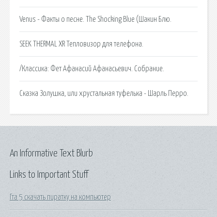
Venus - Факты о песне. The Shocking Blue (Шакин Блю.
SEEK THERMAL XR Тепловизор для телефона.
/Классика: Фет Афанасий Афанасьевич. Собрание.
Сказка Золушка, или хрустальная туфелька - Шарль Перро.
An Informative Text Blurb
Links to Important Stuff
Гта 5 скачать пиратку на компьютер