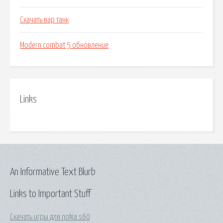
Скачать вар танк
Modern combat 5 обновление
Links
An Informative Text Blurb
Links to Important Stuff
Скачать игры для nokia s60