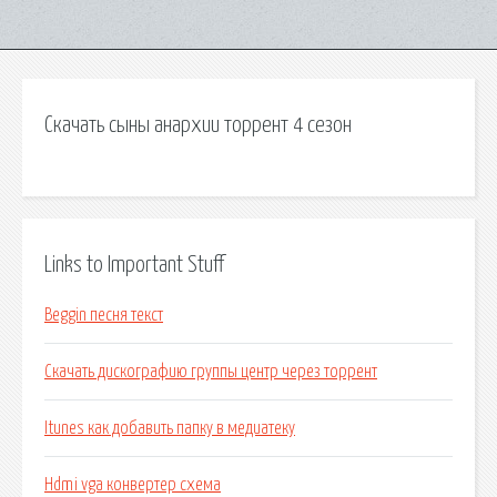
Скачать сыны анархии торрент 4 сезон
Links to Important Stuff
Beggin песня текст
Скачать дискографию группы центр через торрент
Itunes как добавить папку в медиатеку
Hdmi vga конвертер схема