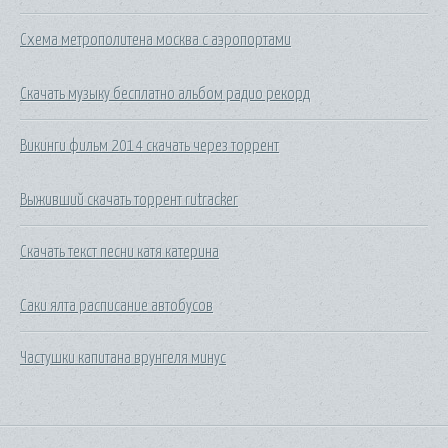
Схема метрополитена москва с аэропортами
Скачать музыку бесплатно альбом радио рекорд
Викинги фильм 2014 скачать через торрент
Выживший скачать торрент rutracker
Скачать текст песни катя катерина
Саки ялта расписание автобусов
Частушки капитана врунгеля минус