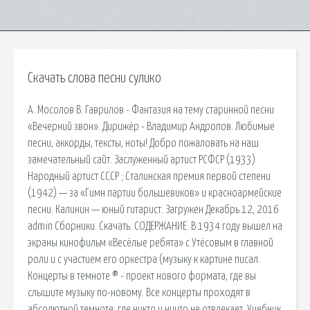
Скачать слова песни сулико
А. Мосолов В. Гаврилов - Фантазия на тему старинной песни
«Вечерний звон». Дирижёр - Владимир Андропов. Любимые
песни, аккорды, тексты, ноты! Добро пожаловать на наш
замечательный сайт. Заслуженный артист РСФСР (1933)
Народный артист СССР ; Сталинская премия первой степени
(1942) — за «Гимн партии большевиков» и красноармейские
песни. Калинин — юный гитарист. Загружен Декабрь 12, 2016
admin Сборники. Скачать. СОДЕРЖАНИЕ. В 1934 году вышел на
экраны кинофильм «Весёлые ребята» с Утёсовым в главной
роли и с участием его оркестра (музыку к картине писал.
Концерты в темноте ® - проект нового формата, где вы
слышите музыку по-новому. Все концерты проходят в
абсолютной темноте, где никто и ничто не отвлекает. Учебник