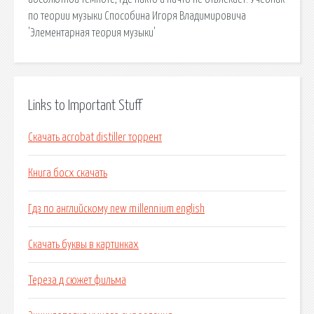
по теории музыки Способина Игоря Владимировича
'Элементарная теория музыки'
Links to Important Stuff
Скачать acrobat distiller торрент
Книга босх скачать
Гдз по английскому new millennium english
Скачать буквы в картинках
Тереза д сюжет фильма