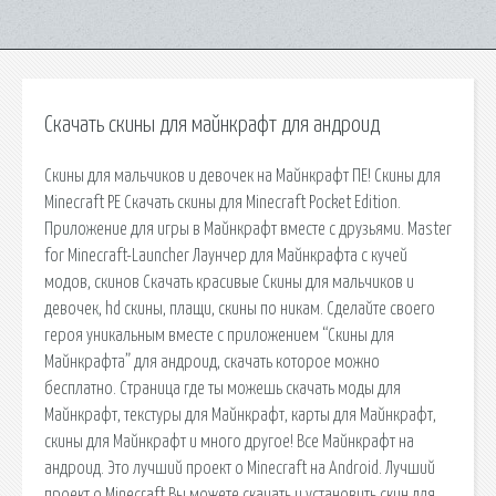
Скачать скины для майнкрафт для андроид
Скины для мальчиков и девочек на Майнкрафт ПЕ! Скины для
Minecraft PE Скачать скины для Minecraft Pocket Edition.
Приложение для игры в Майнкрафт вместе с друзьями. Master
for Minecraft-Launcher Лаунчер для Майнкрафта с кучей
модов, скинов Скачать красивые Скины для мальчиков и
девочек, hd скины, плащи, скины по никам. Сделайте своего
героя уникальным вместе с приложением “Скины для
Майнкрафта” для андроид, скачать которое можно
бесплатно. Страница где ты можешь скачать моды для
Майнкрафт, текстуры для Майнкрафт, карты для Майнкрафт,
скины для Майнкрафт и много другое! Все Майнкрафт на
андроид. Это лучший проект о Minecraft на Android. Лучший
проект о Minecraft Вы можете скачать и установить скин для