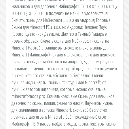
мальчиков и для девочек в Майнкрафт ПЕ 0.18 0.17 0.16 0.15
0.14 0.13 0.12 0.11 и получать не меньше удовольствия.
Скачать скины для Майнкрафт 1.10.0 на Андроид Топовые
Скины для Minecraft PE 1.10.0 на Андроид: Человек Паук,
Кирито, Цветочная Девушка, Шахтер и Темный Рыцарь в
новых образах. Скачать скины для Майнкрафт - скины на
Minecraft На этой странице вы сможете скачать скины для
Minecraft (Майнкрафт) как для мальчиков, так и для девочек.
Скачать скины для майнкрафт на андроид В данном разделе
вы найдете именно тот скин, который придется вам по душе и
вы сможете его скачать абсолютно бесплатно. Скачать
лучшее моды, карты, скины и текстуры для Minecraft, от
лучших авторов интернета, которые можно скачать на
minecraft-mods.pro. Скачать красивые Скины для мальчиков и
девочек, hd скины, плащи, скины по никам. Лаунчеры нужны
для скачивания и запуска Minecraft, скачивай бесплатно
лаунчеры для игры в Minecraft. Сайт посвящённый игре
Майнкрафт ПЕ. У нас вы найдёте моды, карты, текстуры, скины