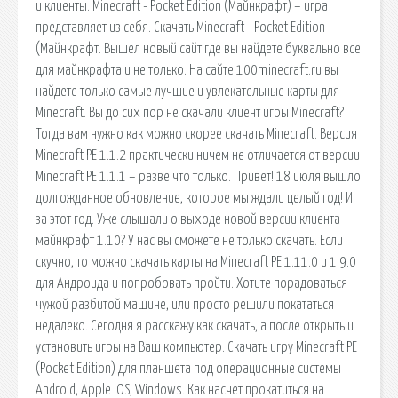
и клиенты. Minecraft - Pocket Edition (Майнкрафт) – игра
представляет из себя. Скачать Minecraft - Pocket Edition
(Майнкрафт. Вышел новый сайт где вы найдете буквально все
для майнкрафта и не только. На сайте 100minecraft.ru вы
найдете только самые лучшие и увлекательные карты для
Minecraft. Вы до сих пор не скачали клиент игры Minecraft?
Тогда вам нужно как можно скорее скачать Minecraft. Версия
Minecraft PE 1.1.2 практически ничем не отличается от версии
Minecraft PE 1.1.1 – разве что только. Привет! 18 июля вышло
долгожданное обновление, которое мы ждали целый год! И
за этот год. Уже слышали о выходе новой версии клиента
майнкрафт 1.10? У нас вы сможете не только скачать. Если
скучно, то можно скачать карты на Minecraft PE 1.11.0 и 1.9.0
для Андроида и попробовать пройти. Хотите порадоваться
чужой разбитой машине, или просто решили покататься
недалеко. Сегодня я расскажу как скачать, а после открыть и
установить игры на Ваш компьютер. Скачать игру Minecraft PE
(Pocket Edition) для планшета под операционные системы
Android, Apple iOS, Windows. Как насчет прокатиться на