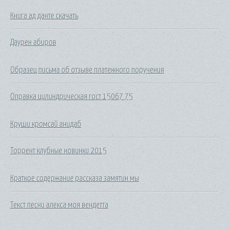
Книга ад данте скачать
Даурен абиров
Образец письма об отзыве платежного поручения
Оправка цилиндрическая гост 15067 75
Круши кромсай анидаб
Торрент клубные новинки 2015
Краткое содержание рассказа замятин мы
Текст песни алекса моя вендетта