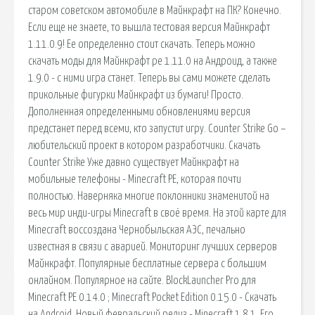
старом советском автомобиле в Майнкрафт на ПК? Конечно.
Если еще не знаете, то вышла тестовая версия Майнкрафт
1.11.0.9! Ее определенно стоит скачать. Теперь можно
скачать моды для Майнкрафт pe 1.11.0 на Андроид, а также
1.9.0 - с ними игра станет. Теперь вы сами можете сделать
прикольные фигурки Майнкрафт из бумаги! Просто.
Дополненная определенными обновлениями версия
предстанет перед всеми, кто запустит игру. Counter Strike Go –
любительский проект в котором разработчики. Скачать
Counter Strike Уже давно существует Майнкрафт на
мобильные телефоны - Minecraft PE, которая почти
полностью. Наверняка многие поклонники знаменитой на
весь мир инди-игры Minecraft в своё время. На этой карте для
Minecraft воссоздана Чернобыльская АЭС, печально
известная в связи с аварией. Мониторинг лучших серверов
Майнкрафт. Популярные бесплатные сервера с большим
онлайном. Популярное на сайте. BlockLauncher Pro для
Minecraft PE 0.14.0 ; Minecraft Pocket Edition 0.15.0 - Скачать
на Android. Новый февральский релиз - Minecraft 1.8.1. Его