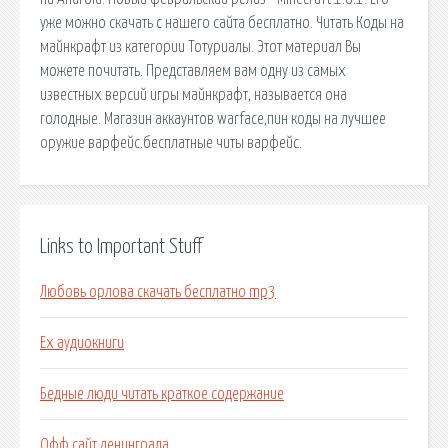
уже можно скачать с нашего сайта бесплатно. Читать Коды на
майнкрафт из категории Тотуриалы. Этот материал Вы
можете почитать. Представляем вам одну из самых
известных версий игры майнкрафт, называется она
голодные. Магазин аккаунтов warface,пин коды на лучшее
оружие варфейс.бесплатные читы варфейс.
Links to Important Stuff
Любовь орлова скачать бесплатно mp3
Ех аудиокниги
Бедные люди читать краткое содержание
Офф сайт ленинграда