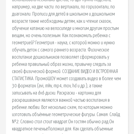
например, на две части: по вертикали, по горизонтали, по
диагонали. Прописи для детей в школьном и дошкольном
возрасте также необходимы детям, как и чтение сказок,
обучение катанию на велосипеде и многим другим простым
вещам, но очень полезным. Как познакомить ребенка с
геометрией? Геометрия - наука, с которой можно и нужно
обучать деток с самого раннего возраста. Физическое
воспитание дошкольников позволяет сформировать у
ребенка правильный образ жизни, привычку следить за
своей физической формой. СОЗДАНИЕ ВИДЕО И ВСТРОЕННАЯ
СТАТИСТИКА. ПромоШОУ может создавать видео в более чем
30 форматах (avi, mkv, mp4, mov, hd и др.), а также
записывать на dvd-диски. Раскраски - картинки для
раскрашивания являются важной частью воспитания в
ребенке любви. Вот несколько схем, по которым можно
изготовить объёмные геометрические фигуры. Самая. Слайд
№2: Словно стол стоит квадрат.Он гостям обычно рад.Он
квадратное печеньеПоложил для. Как сделать объемные