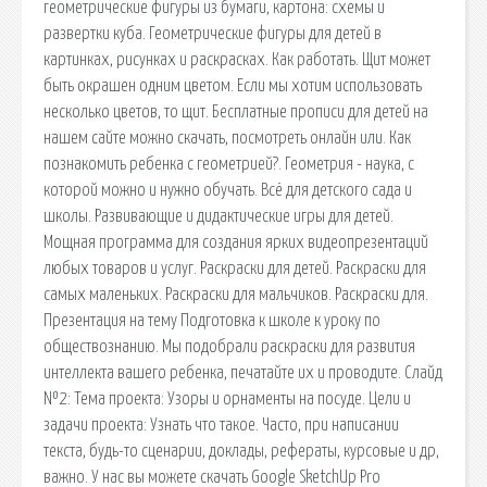
геометрические фигуры из бумаги, картона: схемы и
развертки куба. Геометрические фигуры для детей в
картинках, рисунках и раскрасках. Как работать. Щит может
быть окрашен одним цветом. Если мы хотим использовать
несколько цветов, то щит. Бесплатные прописи для детей на
нашем сайте можно скачать, посмотреть онлайн или. Как
познакомить ребенка с геометрией?. Геометрия - наука, с
которой можно и нужно обучать. Всё для детского сада и
школы. Развивающие и дидактические игры для детей.
Мощная программа для создания ярких видеопрезентаций
любых товаров и услуг. Раскраски для детей. Раскраски для
самых маленьких. Раскраски для мальчиков. Раскраски для.
Презентация на тему Подготовка к школе к уроку по
обществознанию. Мы подобрали раскраски для развития
интеллекта вашего ребенка, печатайте их и проводите. Слайд
№2: Тема проекта: Узоры и орнаменты на посуде. Цели и
задачи проекта: Узнать что такое. Часто, при написании
текста, будь-то сценарии, доклады, рефераты, курсовые и др,
важно. У нас вы можете скачать Google SketchUp Pro