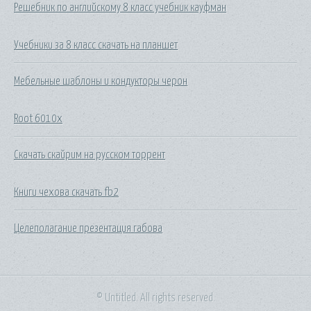
Решебник по английскому 8 класс учебник кауфман
Учебники за 8 класс скачать на планшет
Мебельные шаблоны и кондукторы черон
Root 6010x
Скачать скайрим на русском торрент
Книги чехова скачать fb2
Целеполагание презентация габова
© Untitled. All rights reserved.