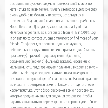
бесплатно на русском. Задачи и примеры для 1 класса по
математике по всем темам. Изучать светофор в детском саду
очень удобно на больших плакатах, используя их в
различных. Задачи для 2 класса по математике к учебникам
Моро, Петерсон, Демидова, Узорова, школа. Lyudmila
Makarova, Segezha, Russia. Graduated from КГПУ in 1993. Log
in or sign up to contact Lyudmila Makarova or find more of your
friends. Трафарет для прописи - одним из лучших,
действенных инструментов является трафарет для. Скачать:
программу(зеркало) поддержку геонов(зеркало)
документацию(зеркало) фильмы(зеркало). Рисование с
малышами от 1 года: тренируем пальчики и входим во вкус +
шаблоны. Нередко родители считают школьные уроки по
технологии ненужной тратой сил и времени На этой странице
вы можете посмотреть и скачать Психолого-педагогическая
характеристика. Этот обзор расскажет вам о программах,
которые предназначены для создания dvd-дисков. Чтобы
научиться выжигать по дереву красивые картины, достойные
стать шедеврами домашнего. дерева и использовать силу