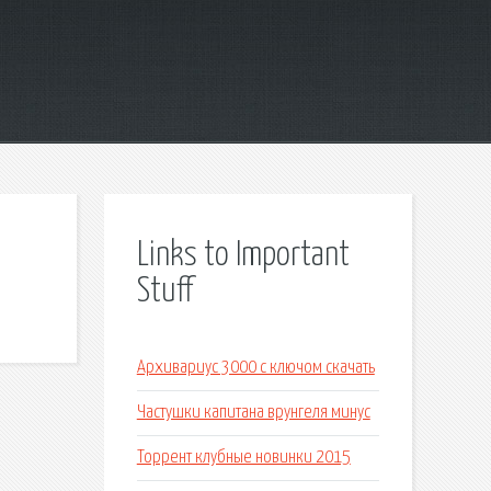
Links to Important
Stuff
Архивариус 3000 с ключом скачать
Частушки капитана врунгеля минус
Торрент клубные новинки 2015