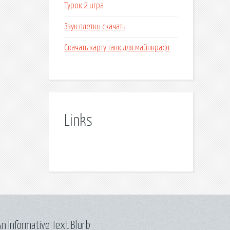
Турок 2 игра
Звук плетки скачать
Скачать карту танк для майнкрафт
Links
n Informative Text Blurb