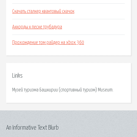
Скачать сталкер квантовый скачок
Аккорды к песне трубадура
Прохождение том райдер на xbox 360
Links
Музей туризма Башкирии (спортивный туризм) Museum.
An Informative Text Blurb