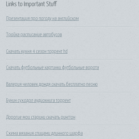
Links to Important Stuff
Презентация про погоду на английском
Тройка расписание автобусов
Скачать кухня 4 сезон торрент hd
Скачать футбольные картинки футбольные ворота
Валерия человек дождя скачать бесплатно песню
Бунин суходол аудиокнига торрент
Дорогие мои старики скачать рингтон
Схема вязания спицами длинного шарфа