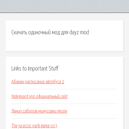
Скачать одиночный мод для dayz mod
Links to Important Stuff
Абакан расписание автобуса 2
Hideguard vpn официальный сайт
Данир сабиров минусовки песен
The jurassic park game ps3