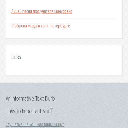
Лицей песня про учителя минусовка
Фабрика моды в санкт петербурге
Links
An Informative Text Blurb
Links to Important Stuff
Слушать анна кошмал вальс минус