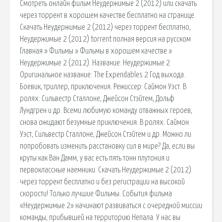
Смотреть онлайн фильм Неудержимые 2 (2012) или скачать
через торрент в хорошем качестве бесплатно на странице.
Скачать Неудержимые 2 (2012) через торрент бесплатно,
Неудержимые 2 (2012) torrent полная версия на русском
Главная » Фильмы » Фильмы в хорошем качестве »
Неудержимые 2 (2012). Название: Неудержимые 2
Оригинальное название: The Expendables 2 Год выхода.
Боевик, триллер, приключения. Режиссер: Саймон Уэст. В
ролях: Сильвестр Сталлоне, Джейсон Стэйтем, Дольф
Лундгрен и др. Всеми любимую команду отважных героев,
снова ожидают безумные приключения. В ролях: Саймон
Уэст, Сильвестр Сталлоне, Джейсон Стэйтем и др. Можно ли
попробовать изменить расстановку сил в мире? Да, если вы
круты как Ван Дамм, у вас есть пять тонн плутония и
первоклассные наемники. Скачать Неудержимые 2 (2012)
через торрент бесплатно и без регистрации на высокой
скорости! Только лучшие Фильмы. События фильма
«Неудержимые 2» начинают развиваться с очередной миссии
команды, прибывшей на территорию Непала. У нас вы