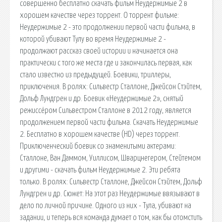
совершенно бесплатно скачать фильм Неудержимые 2 в
хорошем качестве через торрент. О торрент фильме:
Неудержимые 2 - это продолжении первой части фильма, в
которой убивают Тулу во время Неудержимые 2 -
продолжают рассказ своей истории и начинается она
практически с того же места где и закончилась первая, как
стало известно из предыдущей. Боевики, триллеры,
приключения. В ролях: Сильвестр Сталлоне, Джейсон Стэйтем,
Дольф Лундгрен и др. Боевик «Неудержимые 2», снятый
режиссёром Сильвестром Сталлоне в 2012 году, является
продолжением первой части фильма. Скачать Неудержимые
2. Бесплатно в хорошем качестве (HD) через торрент.
Приключенческий боевик со знаменитыми актерами:
Сталлоне, Ван Даммом, Уиллисом, Шварцнегером, Стейтемом
и другими - скачать фильм Неудержимые 2. Эти ребята
только. В ролях: Сильвестр Сталлоне, Джейсон Стэйтем, Дольф
Лундгрен и др. Сюжет: На этот раз Неудержимые ввязывают в
дело по личной причине. Одного из них - Тула, убивают на
задании, и теперь вся команда думает о том, как бы отомстить