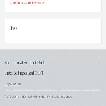
Онлайн игры на мечах рпг
Links
An Informative Text Blurb
Links to Important Stuff
Корж ольга
Автостопом по галактике книга лучший перевод