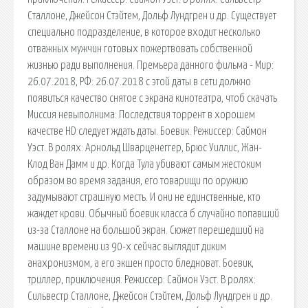
Сталлоне, Джейсон Стэйтем, Дольф Лундгрен и др. Существует
специально подразделение, в которое входит несколько
отважных мужчин готовых пожертвовать собственной
жизнью ради выполнения. Премьера данного фильма - Мир:
26.07.2018, РФ: 26.07.2018 с этой даты в сети должно
появиться качество снятое с экрана кинотеатра, чтоб скачать
Миссия невыполнима: Последствия торрент в хорошем
качестве HD следует ждать даты. Боевик. Режиссер: Саймон
Уэст. В ролях: Арнольд Шварценеггер, Брюс Уиллис, Жан-
Клод Ван Дамм и др. Когда Тула убивают самым жестоким
образом во время задания, его товарищи по оружию
задумывают страшную месть. И они не единственные, кто
жаждет крови. Обычный боевик класса б случайно попавший
из-за Сталлоне на большой экран. Сюжет перешедший на
машине времени из 90-х сейчас выглядит диким
анахронизмом, а его экшен просто бледноват. Боевик,
триллер, приключения. Режиссер: Саймон Уэст. В ролях:
Сильвестр Сталлоне, Джейсон Стэйтем, Дольф Лундгрен и др.