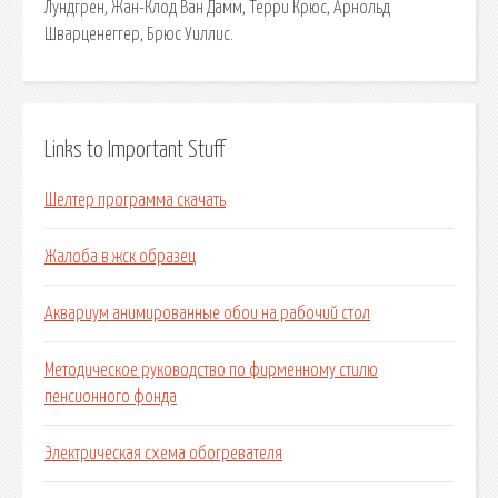
Лундгрен, Жан-Клод Ван Дамм, Терри Крюс, Арнольд
Шварценеггер, Брюс Уиллис.
Links to Important Stuff
Шелтер программа скачать
Жалоба в жск образец
Аквариум анимированные обои на рабочий стол
Методическое руководство по фирменному стилю
пенсионного фонда
Электрическая схема обогревателя