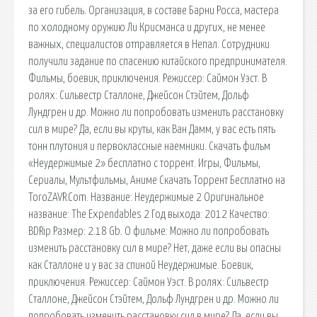
за его гибель. Организация, в составе Барни Росса, мастера
по холодному оружию Ли Крисманса и других, не менее
важных, специалистов отправляется в Непал. Сотрудники
получили задание по спасению китайского предпринимателя.
Фильмы, боевик, приключения. Режиссер: Саймон Уэст. В
ролях: Сильвестр Сталлоне, Джейсон Стэйтем, Дольф
Лундгрен и др. Можно ли попробовать изменить расстановку
сил в мире? Да, если вы круты, как Ван Дамм, у вас есть пять
тонн плутония и первоклассные наемники. Скачать фильм
«Неудержимые 2» бесплатно c торрент. Игры, Фильмы,
Сериалы, Мультфильмы, Аниме Скачать Торрент Бесплатно на
ToroZAVR.Com. Название: Неудержимые 2 Оригинальное
название: The Expendables 2 Год выхода: 2012 Качество:
BDRip Размер: 2.18 Gb. О фильме: Можно ли попробовать
изменить расстановку сил в мире? Нет, даже если вы опасны
как Сталлоне и у вас за спиной Неудержимые. Боевик,
приключения. Режиссер: Саймон Уэст. В ролях: Сильвестр
Сталлоне, Джейсон Стэйтем, Дольф Лундгрен и др. Можно ли
попробовать изменить расстановку сил в мире? Да, если вы