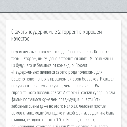
Скачать неудержимые 2 торрент в хорошем
качестве
Спустя десять лет после последней встречи Сары Коннор с
терминатором, им суждено встретиться опять. Миссия машин
из будущего избавиться от командир. Проект
«Неудержимые» является своего рода почестями для
бешено популярных в прошлом актеров боевиков. И сиквел
получился значительно лучше, чем первая часть. Вы
спросите, кого позвать спасат. Актерский состав супер но сам
фильм получился хуже чем предыдущие 2 части.Есть
забавные сцены даже но этого мало.10 человек против
армии с танками,ну блин даже у такой фантазии должна быть
граница,не одного из этих 10-х. Боевик, триллер,
приключения. Режиссер: Саймон Уэст. В ролях: Сильвестр