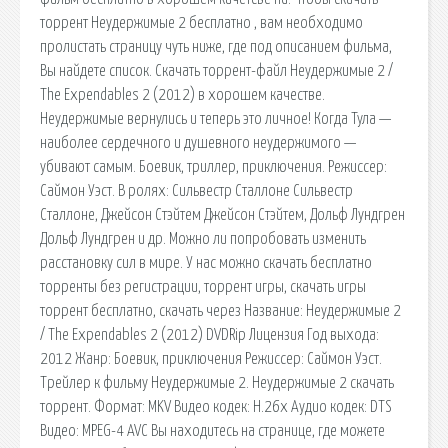
торрент Неудержимые 2 бесплатно , вам необходимо
пролистать страницу чуть ниже, где под описанием фильма,
Вы найдете список. Скачать торрент-файл Неудержимые 2 /
The Expendables 2 (2012) в хорошем качестве.
Неудержимые вернулись и теперь это личное! Когда Тула —
наиболее сердечного и душевного неудержимого —
убивают самым. Боевик, триллер, приключения. Режиссер:
Саймон Уэст. В ролях: Сильвестр Сталлоне Сильвестр
Сталлоне, Джейсон Стэйтем Джейсон Стэйтем, Дольф Лундгрен
Дольф Лундгрен и др. Можно ли попробовать изменить
расстановку сил в мире. У нас можно скачать бесплатно
торренты без регистрации, торрент игры, скачать игры
торрент бесплатно, скачать через Название: Неудержимые 2
/ The Expendables 2 (2012) DVDRip Лицензия Год выхода:
2012 Жанр: Боевик, приключения Режиссер: Саймон Уэст.
Трейлер к фильму Неудержимые 2. Неудержимые 2 скачать
торрент. Формат: MKV Видео кодек: H.26x Аудио кодек: DTS
Видео: MPEG-4 AVC Вы находитесь на странице, где можете