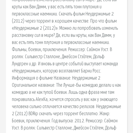
круты как Ван Дамм, у вас есть пять тонн плутония и
первоклассные наемники. Скачать фильм Неудержимые 2
(2012) через торрент в хорошем качестве. Про что фильм
«Неудержимые 2 (2012)». Можно ли попробовать изменить
расстановку сил в мире? Да, если вы круты, как Ван Дамм, у
вас есть пять тонн плутония и первоклассные наемники.
Фильмы, боевик, приключения. Режиссер: Саймон Уэст. В
ролях: Сильвестр Сталлоне, Джейсон Стэйтем, Дольф
Лундгрен и др. И вновь в центре событий выступает команда
«Неудержимые», которую возглавляет Барни Росс.
Информация о фильме Название: Неудержимые 2
Оригинальное название: The Лучше-бы комедию делали и как
комедию а не как тупой боевик. Лишь одна фраза мне там
понравилась AlexKa, хочется спросить у вас как у знающего
человека сильно отличается качество релизов. Неудержимые
2 (2012) BDRip скачать через торрент бесплатно. Жанр:
Боевик, приключения. Год выпуска: 2012. Режиссер: Саймон
Уэст. В ролях: Сильвестр Сталлоне, Джейсон Стэйтем, Дольф