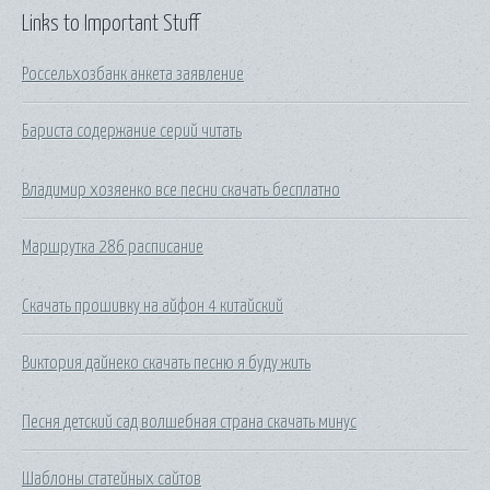
Links to Important Stuff
Россельхозбанк анкета заявление
Бариста содержание серий читать
Владимир хозяенко все песни скачать бесплатно
Маршрутка 286 расписание
Скачать прошивку на айфон 4 китайский
Виктория дайнеко скачать песню я буду жить
Песня детский сад волшебная страна скачать минус
Шаблоны статейных сайтов