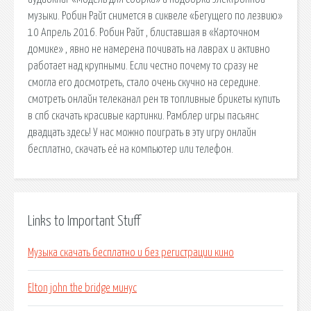
музыки. Робин Райт снимется в сиквеле «Бегущего по лезвию»
10 Апрель 2016. Робин Райт , блиставшая в «Карточном
домике» , явно не намерена почивать на лаврах и активно
работает над крупными. Если честно почему то сразу не
смогла его досмотреть, стало очень скучно на середине.
смотреть онлайн телеканал рен тв топливные брикеты купить
в спб скачать красивые картинки. Рамблер игры пасьянс
двадцать здесь! У нас можно поиграть в эту игру онлайн
бесплатно, скачать её на компьютер или телефон.
Links to Important Stuff
Музыка скачать бесплатно и без регистрации кино
Elton john the bridge минус