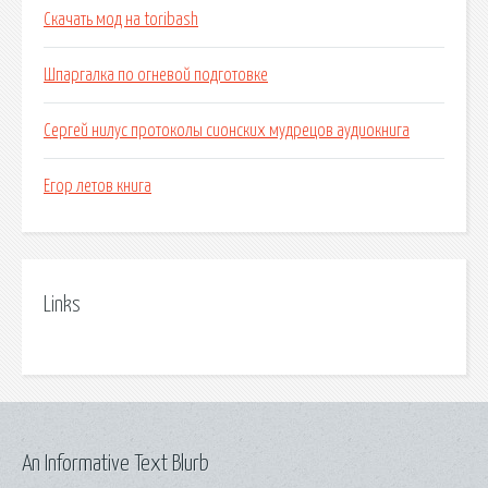
Скачать мод на toribash
Шпаргалка по огневой подготовке
Сергей нилус протоколы сионских мудрецов аудиокнига
Егор летов книга
Links
An Informative Text Blurb