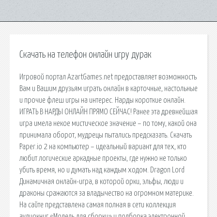
Скачать на телефон онлайн игру дурак
Игровой портал AzartGames.net предоставляет возможность
Вам и Вашим друзьям играть онлайн в карточные, настольные
и прочие флеш игры на интерес. Нарды короткие онлайн.
ИГРАТЬ В НАРДЫ ОНЛАЙН ПРЯМО СЕЙЧАС! Ранее эта древнейшая
игра имела некое мистическое значение – по тому, какой она
принимала оборот, мудрецы пытались предсказать. Скачать
Paper.io 2 на компьютер – идеальный вариант для тех, кто
любит логические аркадные проекты, где нужно не только
убить время, но и думать над каждым ходом. Dragon Lord
Динамичная онлайн-игра, в которой орки, эльфы, люди и
драконы сражаются за владычество на огромном материке.
На сайте представлена самая полная в сети коллекция
аудиокниг «Модель для сборки» и подборка электронной