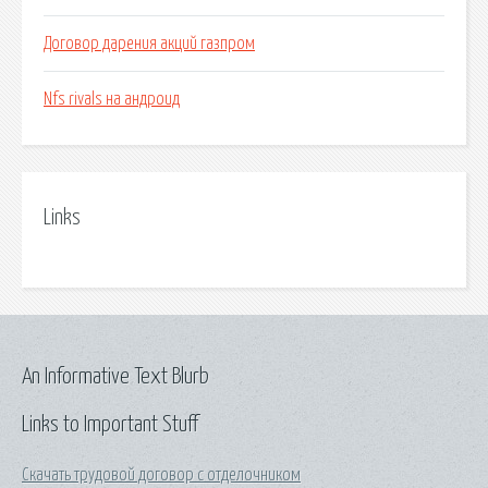
Договор дарения акций газпром
Nfs rivals на андроид
Links
An Informative Text Blurb
Links to Important Stuff
Скачать трудовой договор с отделочником