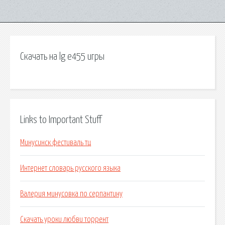
Скачать на lg e455 игры
Links to Important Stuff
Минусинск фестиваль тц
Интернет словарь русского языка
Валерия минусовка по серпантину
Скачать уроки любви торрент