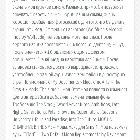
Скачать мод курение симс 4. Разными, прямо. Он позволяет
покупать сигареты в симс и курить вашим симам, очень
хорошо подойдет для фотосессий и для того, что бы делать
скриншоты Мод - Эффекты от алкоголя (Wolfdude's Alcohol
mod by Wolfdude), теперь симы могут напиться. После
первого напитка появляется + 1 к веселью, длится 45 минут,
после сменяется + 10 ошеломляющим эффектом,
повышается. Скачай мод на наркотики для Симс 4. После
установки становится доступно выращивание, продажа и
употребление разной дури. Извлекаем файлы в директорию
игры. По умолчанию: My Documents > Electronic Arts > The
Sims 4 > Mods. The sims 4 : мод. Этот мод полностью изменяет
цвета интерфейса и добавляет замечательные фоны!
Требования The Sims 3: World Adventures, Ambitions, Late
Night, Generations, Pets, Showtime, Supernatural, Seasons,
University Life, Island Paradise, Into The Future. МОД НА
ОПЬЯНЕНИЕ В THE SIMS 4 Моды, хаки для Sims 3 . Мод на замену
луны “TITAN” — Two Default Moon Replacements by DavidMont ·