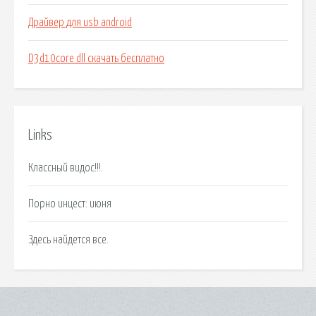
Драйвер для usb android
D3d10core dll скачать бесплатно
Links
Классный видос!!!.
Порно инцест: июня
Здесь найдется все.