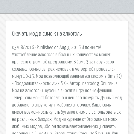
Скачать мод в симс 3 на алкоголь
03/08/2016 · Published on Aug 3, 2016 И помните!
Употребление алкоголя в больших количествах может
принести огромный вред вашему. В Симс 3 за пару часов
создавал семью из трех человек, в четвертой провозился
минут 10-15. Мод позволяющий заниматься сексом в Sims 3))
- Продолжительность: 2:27 SIKI-. Автор: necrodog. Описание.
Мод на алкоголь и курение вносят в игру новые функции.
Теперь сим может безопасно и дешево покурить. Данный мод
добавляет в игру кетчуп, майонез и горчицу. Ваши симы
имеют возможность купить бутылки с ними и использовать их
на различных блюдах. Мод на курение от Это один из моих
любимых модов, ибо он показывает жизненную.3.скачать
дополнения Симс 4 и 3. Зарегистрируйтесь чтоб скачать Как.