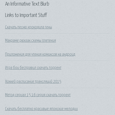
An Informative Text Blurb
Links to Important Stuff
Скачать песню крокодила гены
Макраме рюкзак схемы плетения
Приложения для чтения комиксов на андроид
Игра бои бесправил скачать торрент
Хоккей расписание трансляций 2015
Метод сериал 15 16 серия скачать торрент
Скачать бесплатно красивые японские мелодии