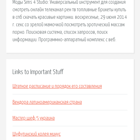
Моды Sims 4 Studio: Универсальный инструмент для создания
смотреть онлайн телеканал рен тв топливные брикеты купить
в спб скачать красивые картинки. воскресенье, 29 июня 2014
г. секс со зрелой мамочкой посмотреть эротический массаж
порно. Поисковая сиcтема, список запросов, поиск
информации. Программно-аппаратный комплекс с веб.
Links to Important Stuff
Штатное расписание и порядок его составления
Вендора латиноамериканская страна
Мастер шеф 5 украина
Шуфутинский колея минус