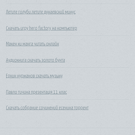
Летите голуби летите дунаевский минус
Скачать игру hero factory на компьютер
Макен ки манга читать онлайн
Аудиокнига скачать золото бунта
Еркин нуржанов скачать музыку
Павло тичина презентація 11 клас
Скачать собрание сочинений есенина торрент