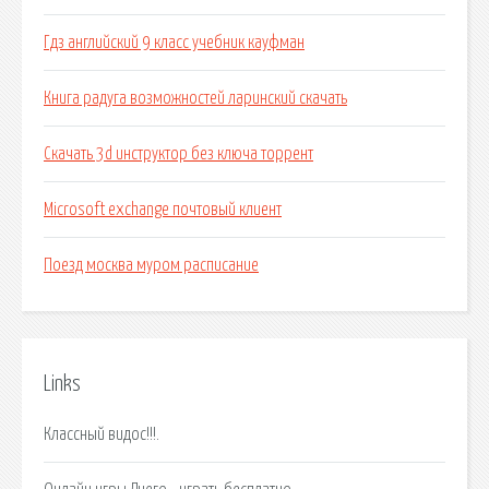
Гдз английский 9 класс учебник кауфман
Книга радуга возможностей ларинский скачать
Скачать 3d инструктор без ключа торрент
Microsoft exchange почтовый клиент
Поезд москва муром расписание
Links
Классный видос!!!.