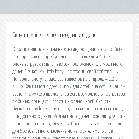
Скачать май литл пони мод много денег
Обратите внимание и на версию андроид вашего устройства
- это приложение требует android не ниже чем 4.0. Также в
блоке загрузок есть full версия приложения, или мод много
денег. Скачать My Little Pony и построить свой собственный
Понивилл смогут владельцы гаджетов на андроид 4.1.2 и
выше. Как и многие другие игры для детей она есть на нашем
сайте. К тому же в приложении есть возможность поиграть за
любимых принцесс и спасти их родной край. Скачать
бесплатно my little pony на андроид можно на этой странице
с модом много денег. Мод на много денег позволит улучшить
способности героев, сделав их более сильными и смелыми
для борьбы с многочисленными неприятелями. В игре
следует выполнить множество разных заданий, связанных с