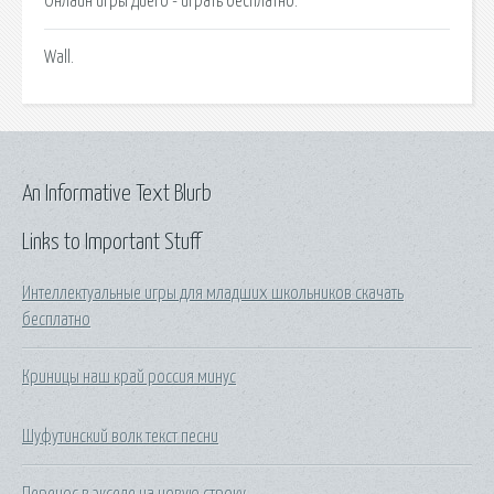
Онлайн игры Диего - играть бесплатно.
Wall.
An Informative Text Blurb
Links to Important Stuff
Интеллектуальные игры для младших школьников скачать
бесплатно
Криницы наш край россия минус
Шуфутинский волк текст песни
Перенос в экселе на новую строку