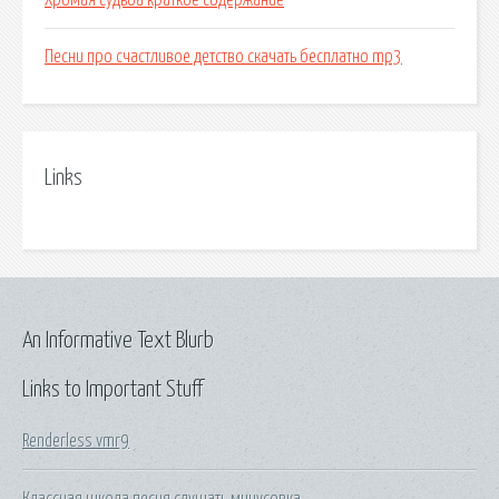
Хромая судьба краткое содержание
Песни про счастливое детство скачать бесплатно mp3
Links
An Informative Text Blurb
Links to Important Stuff
Renderless vmr9
Классная школа песня слушать минусовка