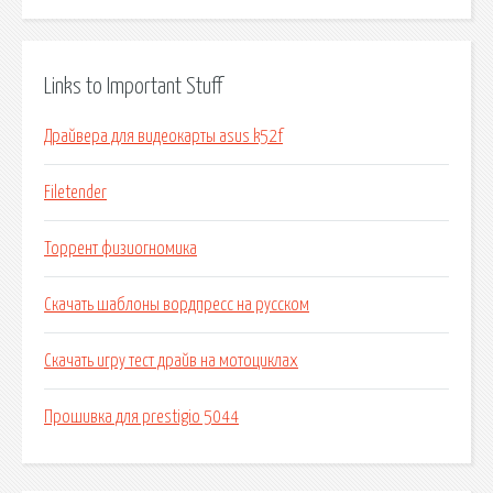
Links to Important Stuff
Драйвера для видеокарты asus k52f
Filetender
Торрент физиогномика
Скачать шаблоны вордпресс на русском
Скачать игру тест драйв на мотоциклах
Прошивка для prestigio 5044