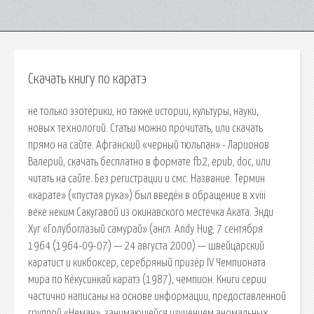
Скачать книгу по каратэ
не только эзотерики, но также истории, культуры, науки,
новых технологий. Статьи можно прочитать, или скачать
прямо на сайте. Афганский «черный тюльпан» - Ларионов
Валерий, скачать бесплатно в формате fb2, epub, doc, или
читать на сайте. Без регистрации и смс. Название. Термин
«карате» («пустая рука») был введён в обращение в xviii
веке неким Сакугавой из окинавского местечка Аката. Энди
Хуг «Голубоглазый самурай» (англ. Andy Hug; 7 сентября
1964 (1964-09-07) — 24 августа 2000) — швейцарский
каратист и кикбоксер, серебряный призёр IV Чемпионата
мира по Кёкусинкай каратэ (1987), чемпион. Книги серии
частично написаны на основе информации, предоставленной
группой «Неман», занимающейся изучением аномальных