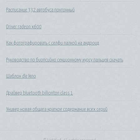
Расписание 332 автобуса понтонный
Driver radeon x600
Как фотографировать с селфи палкой на андроид
Руководство по биопсийно секционному курсу пальцев скачать
Шаблон dle kino
Драйвер bluetooth billionton class 1
Универ новая общага краткое содержание всех серий