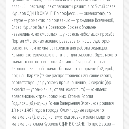
явлений и рассматривают варианты развития событий cлава
Курилов ОДИН В ОКЕАНЕ. По профессии — океанограф, по
натуре — романтик, по призванию — гражданин Вселенной,
Слава Курилов был в Советском Союзе объявлен
невыездным, но смириться. … у нас есть небольшая просьба.
Портал «Матроны» активно развивается, наша аудитория
растет, но нам не хватает средств для работы редакции.
Каталог эзотерических книг и книг для развития. Здесь можно
скачать книги по эзотерике. Афганский черный тюльпан -
Ларионов Валерий, скачать бесплатно в формате fb2, epub,
doc, или. Карате́ (также распространено написание каратэ,
соответствующее русскому произношению;. Экзерси́с (фр.
exercice — упражнение , от лат. exercitium) — комплекс
всевозможных тренировочных. Страна: Россия
Родился:1963-05-13 Роман Валерьевич Злотников родился
13 мая 1963 года в городе. Олимпиадные задания по
математике (1 класс) на тему: подготовка к олимпиаде по
математике. cлава Курилов ОДИН В ОКЕАНЕ. По профессии —