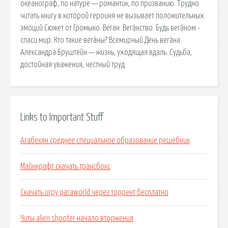
океанограф, по натуре — романтик, по призванию. Трудно
читать книгу в которой героиня не вызывает положительных
эмоций.Сюжет от Громыко. Веган. Вега́нство. Будь вега́ном -
спаси мир. Кто такие вега́ны? Всемирный День вега́на.
Александра Бруштейн — жизнь, уходящая вдаль. Судьба,
достойная уважения, честный труд.
Links to Important Stuff
Агабекян среднее специальное образование решебник
Майнкрафт скачать трансбокс
Скачать игру paraworld через торрент бесплатно
Читы alien shooter начало вторжения