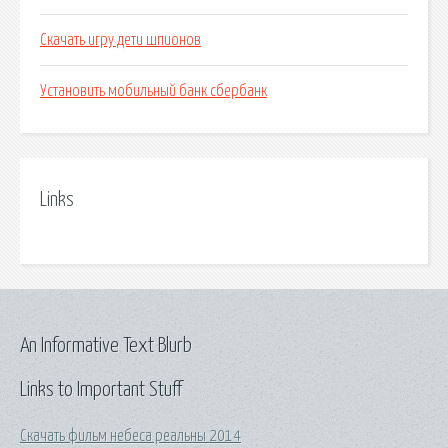
Скачать игру дети шпионов
Установить мобильный банк сбербанк
Links
An Informative Text Blurb
Links to Important Stuff
Скачать фильм небеса реальны 2014