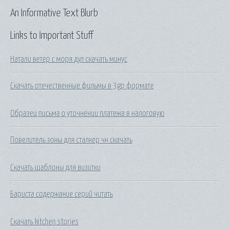
An Informative Text Blurb
Links to Important Stuff
Натали ветер с моря дул скачать минус
Скачать отечественные фильмы в 3gp формате
Образец письма о уточнении платежа в налоговую
Повелитель зоны для сталкер чн скачать
Скачать шаблоны для визитки
Бариста содержание серий читать
Скачать kitchen stories