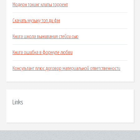
Модерн токинг клипы торрент
Скачать музыку топ ди фм
Книга школа выживания стейси сью
Книга ошибка в формуле любви
Консультант плюс договор материальной ответственности
Links