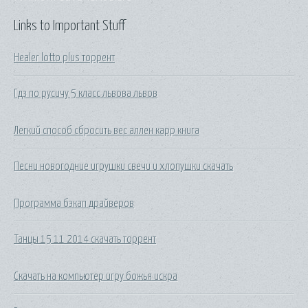
Links to Important Stuff
Healer lotto plus торрент
Гдз по русичу 5 класс львова львов
Легкий способ сбросить вес аллен карр книга
Песни новогодние игрушки свечи и хлопушки скачать
Программа бэкап драйверов
Танцы 15 11 2014 скачать торрент
Скачать на компьютер игру божья искра