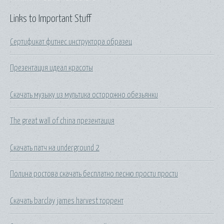
Links to Important Stuff
Сертификат фитнес инструктора образец
Презентация идеал красоты
Скачать музыку из мультика осторожно обезьянки
The great wall of china презентация
Скачать патч на underground 2
Полина ростова скачать бесплатно песню прости прости
Скачать barclay james harvest торрент