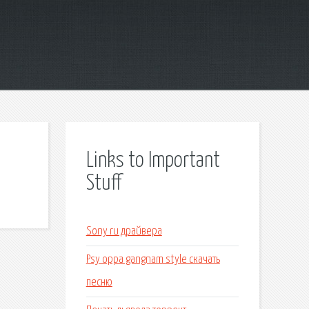
Links to Important
Stuff
Sony ru драйвера
Psy oppa gangnam style скачать
песню