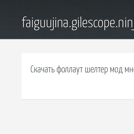
faiguujina.gilescope.nin
Скачать фоллаут шелтер мод мн