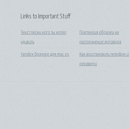
Links to Important Stuff
Текст песни кого ты хотел
Претензия образец на
удивить
расторжение договора
Yandex браузер для mac os
Как восстановить телефон и
рекавери