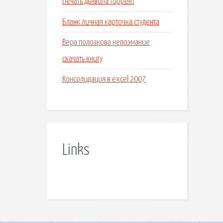
Печать дьявола торрент
Бланк личная карточка студента
Вера полозкова непоэмание
скачать книгу
Консолидация в excel 2007
Links