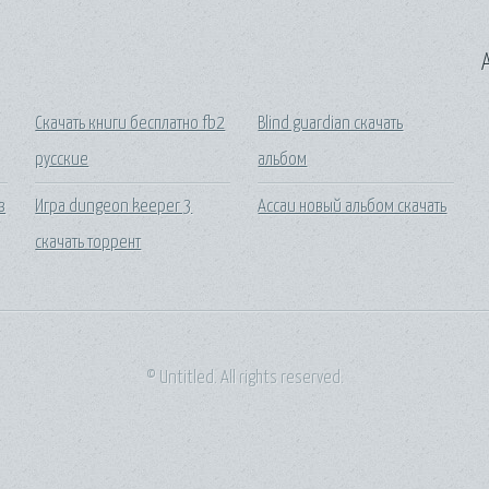
A
Скачать книги бесплатно fb2
Blind guardian скачать
русские
альбом
з
Игра dungeon keeper 3
Ассаи новый альбом скачать
скачать торрент
© Untitled. All rights reserved.