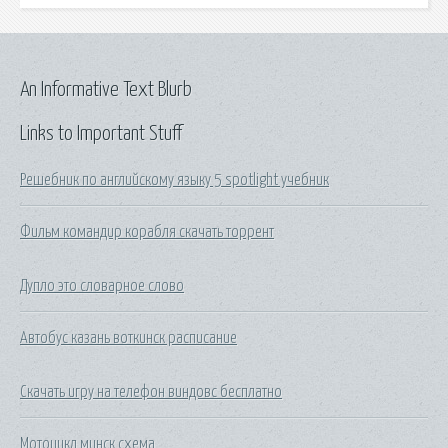
An Informative Text Blurb
Links to Important Stuff
Решебник по английскому языку 5 spotlight учебник
Фильм командир корабля скачать торрент
Дупло это словарное слово
Автобус казань воткинск расписание
Скачать игру на телефон виндовс бесплатно
Мотоцикл минск схема