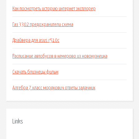
Как посмотреть историю интернет эксплорер
Газ 3302 предохранители схема
Драйвера для asus r510c
Расписание автобусов в кемерово из новокузнецка
Скачать близнецы фильм
Алгебра 7 класс мордкович ответы задачник
Links