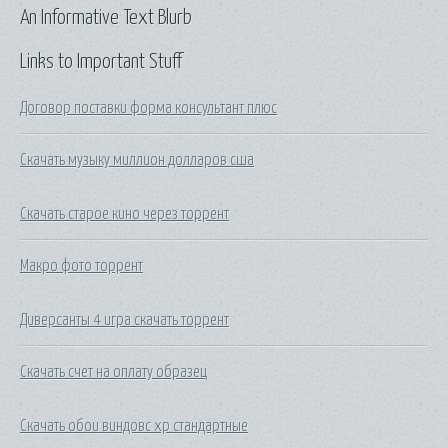
An Informative Text Blurb
Links to Important Stuff
Договор поставки форма консультант плюс
Скачать музыку миллион долларов сша
Скачать старое кино через торрент
Макро фото торрент
Диверсанты 4 игра скачать торрент
Скачать счет на оплату образец
Скачать обои виндовс хр стандартные