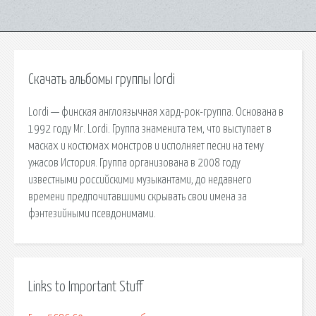
Скачать альбомы группы lordi
Lordi — финская англоязычная хард-рок-группа. Основана в
1992 году Mr. Lordi. Группа знаменита тем, что выступает в
масках и костюмах монстров и исполняет песни на тему
ужасов История. Группа организована в 2008 году
известными российскими музыкантами, до недавнего
времени предпочитавшими скрывать свои имена за
фэнтезийными псевдонимами.
Links to Important Stuff