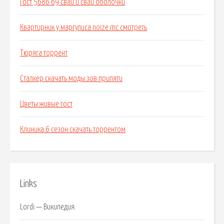
Гост 5686 69 сваи и сваи оболочки
Квартирник у маргулиса noize mc смотреть
Тюряга торрент
Сталкер скачать моды зов припяти
Цветы живые гост
Клиника 6 сезон скачать торрентом
Links
Lordi — Википедия.