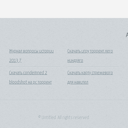
A
Журнал вопросы истории
Скачать игру торрент лего
2013 7
ниндзяго
Скачать condemned 2
Скачать карту стрежевого
bloodshot на pc торрент
для навител
© Untitled. All rights reserved.