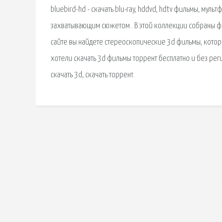
bluebird-hd - скачать blu-ray, hddvd, hdtv фильмы, мул
захватывающим сюжетом . В этой коллекции собраны фи
сайте вы найдете стереоскопические 3d фильмы, которые
хотели скачать 3d фильмы торрент бесплатно и без рег
скачать 3d, скачать торрент.