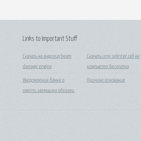
Links to Important Stuff
Скачать на андроид beam
Скачать игру splinter cell на
damage engine
компьютер бесплатно
Уведомление банка о
Причина основание
смерти заемщика образец