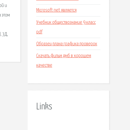
ой и
Microsoft net является
а этом
Учебник обществознание 9 класс
pdf
, 3Д,
Образец плана графика проверок
Скачать фильм дмб в хорошем
качестве
Links