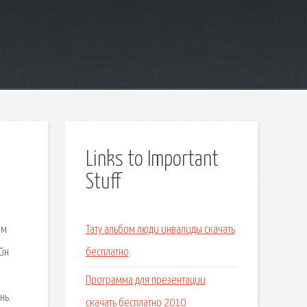
Links to Important
Stuff
ом
Тату альбом люди инвалиды скачать
йн
бесплатно
Программа для презентации
нь.
скачать бесплатно 2010