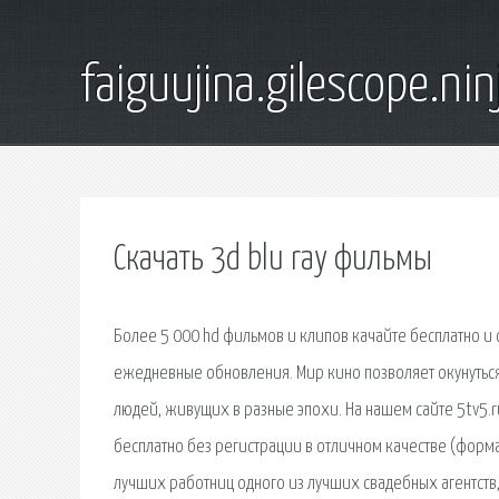
faiguujina.gilescope.nin
Скачать 3d blu ray фильмы
Более 5 000 hd фильмов и клипов качайте бесплатно и
ежедневные обновления. Мир кино позволяет окунуться 
людей, живущих в разные эпохи. На нашем сайте 5tv5.
бесплатно без регистрации в отличном качестве (формат
лучших работниц одного из лучших свадебных агентств, 