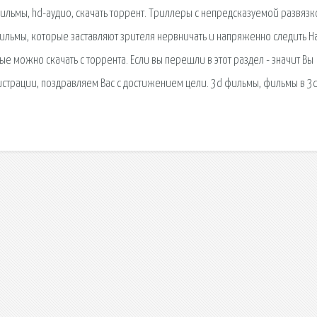
ьтфильмы, hd-аудио, скачать торрент. Триллеры с непредсказуемой развязк
льмы, которые заставляют зрителя нервничать и напряженно следить Н
 можно скачать с торрента. Если вы перешли в этот раздел - значит Вы
истрации, поздравляем Вас с достижением цели. 3d фильмы, фильмы в 3d