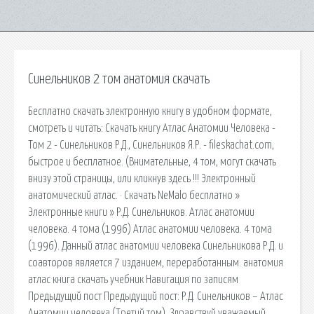
Синельников 2 том анатомия скачать
Бесплатно скачать электронную книгу в удобном формате,
смотреть и читать: Скачать книгу Атлас Анатомии Человека -
Том 2 - Синельников Р.Д., Синельников Я.Р. - fileskachat.com,
быстрое и бесплатное. (Внимательные, 4 том, могут скачать
внизу этой страницы, или кликнув здесь !!! Электронный
анатомический атлас. · Скачать NeMalo бесплатно »
Электронные книги » Р.Д. Синельников. Атлас анатомии
человека. 4 тома (1996) Атлас анатомии человека. 4 тома
(1996). Данный атлас анатомии человека Синельникова Р.Д. и
соавторов является 7 изданием, переработанным. анатомия
атлас книга скачать учебник Навигация по записям
Предыдущий пост Предыдущий пост: Р.Д. Синельников – Атлас
Анатомии человека (Третий том). Здравствуй уважаемый