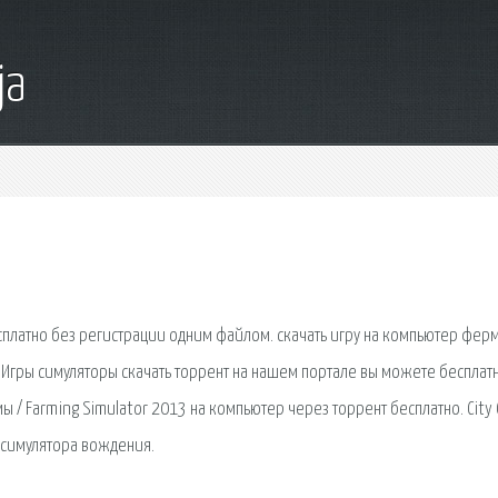
ja
есплатно без регистрации одним файлом. скачать игру на компьютер фер
. Игры симуляторы скачать торрент на нашем портале вы можете бесплат
ы / Farming Simulator 2013 на компьютер через торрент бесплатно. City 
е симулятора вождения.