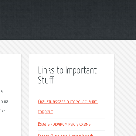
Links to Important
Stuff
ма
но на
Скачать assassin creed 2 скачать
Car
торрент
Вязать крючком куклу схемы