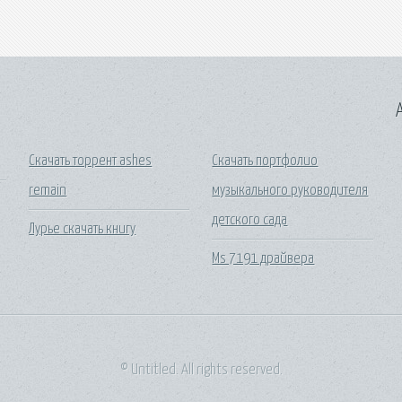
A
Скачать торрент ashes
Скачать портфолио
remain
музыкального руководителя
детского сада
Лурье скачать книгу
Ms 7191 драйвера
© Untitled. All rights reserved.