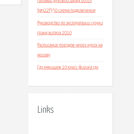
Газовый духовой шкаф bosch
hgn22f350 схема подключения
Руководство по эксплуатации сузуки
гранд витара 2010
Расписание поездов через курск на
москву
Гдз мякишев 10 класс физика гдз
Links